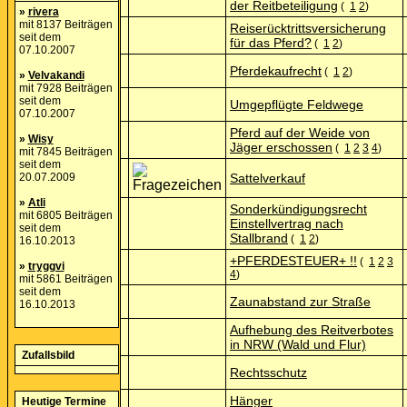
der Reitbeteiligung
(
1
2
)
»
rivera
mit 8137 Beiträgen
Reiserücktrittsversicherung
seit dem
für das Pferd?
(
1
2
)
07.10.2007
Pferdekaufrecht
(
1
2
)
»
Velvakandi
mit 7928 Beiträgen
seit dem
Umgepflügte Feldwege
07.10.2007
Pferd auf der Weide von
»
Wisy
Jäger erschossen
(
1
2
3
4
)
mit 7845 Beiträgen
seit dem
20.07.2009
Sattelverkauf
»
Atli
Sonderkündigungsrecht
mit 6805 Beiträgen
Einstellvertrag nach
seit dem
Stallbrand
(
1
2
)
16.10.2013
+PFERDESTEUER+ !!
(
1
2
3
»
tryggvi
4
)
mit 5861 Beiträgen
seit dem
Zaunabstand zur Straße
16.10.2013
Aufhebung des Reitverbotes
in NRW (Wald und Flur)
Zufallsbild
Rechtsschutz
Hänger
Heutige Termine