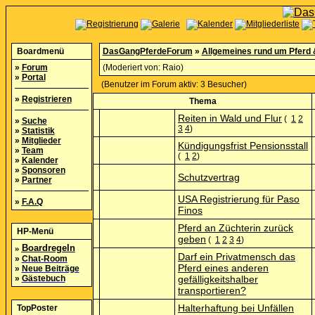
Boardmenü
DasGangPferdeForum
»
Allgemeines rund um Pferd 
»
Forum
(Moderiert von:
Raio
)
»
Portal
(Benutzer im Forum aktiv: 3 Besucher)
»
Registrieren
Thema
Reiten in Wald und Flur
(
1
2
»
Suche
3
4
)
»
Statistik
»
Mitglieder
Kündigungsfrist Pensionsstall
»
Team
(
1
2
)
»
Kalender
»
Sponsoren
Schutzvertrag
»
Partner
USA Registrierung für Paso
»
F.A.Q
Finos
Pferd an Züchterin zurück
HP-Menü
geben
(
1
2
3
4
)
»
Boardregeln
Darf ein Privatmensch das
»
Chat-Room
Pferd eines anderen
»
Neue Beiträge
»
Gästebuch
gefälligkeitshalber
transportieren?
Halterhaftung bei Unfällen
TopPoster