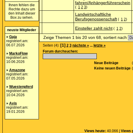
fahren/Anhängerführerschein
Ihnen fehlen die
(
1
2
3
)
Rechte dazu um
den Inhalt dieser
Landwirtschaftliche
Box zu sehen.
Berufsgenossenschaft
(
1
2
)
Einsteller zahlt nicht
(
1
2
)
neuste Mitglieder
»
Gaja
Zeige Themen 1 bis 20 von 68, sortiert nach
registriert am:
[1]
06.07.2026
Seiten (4):
2
3
nächste »
...
letzte »
Forum durchsuchen:
»
MarkoFlow
registriert am:
10.06.2026
Neue Beiträge
Keine neuen Beiträge
»
Amazone
registriert am:
07.05.2026
»
Wuestenpferd
registriert am:
10.04.2026
»
Avis
registriert am:
19.01.2026
Views heute:
40.066 |
Views 