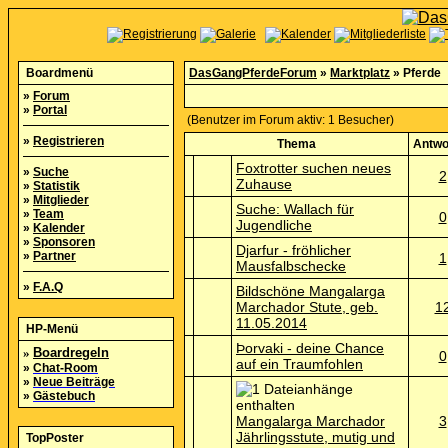
Boardmenü
DasGangPferdeForum
»
Marktplatz
» Pferde
»
Forum
»
Portal
(Benutzer im Forum aktiv: 1 Besucher)
»
Registrieren
Thema
Antwo
Foxtrotter suchen neues
»
Suche
2
Zuhause
»
Statistik
»
Mitglieder
Suche: Wallach für
»
Team
0
Jugendliche
»
Kalender
»
Sponsoren
Djarfur - fröhlicher
»
Partner
1
Mausfalbschecke
»
F.A.Q
Bildschöne Mangalarga
Marchador Stute, geb.
1
11.05.2014
HP-Menü
Þorvaki - deine Chance
»
Boardregeln
0
auf ein Traumfohlen
»
Chat-Room
»
Neue Beiträge
»
Gästebuch
Mangalarga Marchador
3
Jährlingsstute, mutig und
TopPoster