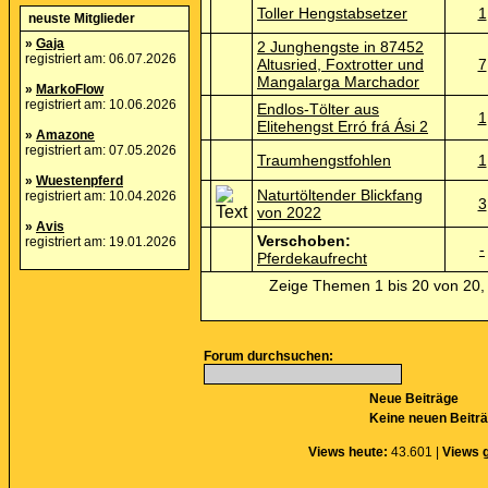
Toller Hengstabsetzer
1
neuste Mitglieder
»
Gaja
2 Junghengste in 87452
registriert am: 06.07.2026
Altusried, Foxtrotter und
7
Mangalarga Marchador
»
MarkoFlow
registriert am: 10.06.2026
Endlos-Tölter aus
1
Elitehengst Erró frá Ási 2
»
Amazone
registriert am: 07.05.2026
Traumhengstfohlen
1
»
Wuestenpferd
Naturtöltender Blickfang
registriert am: 10.04.2026
3
von 2022
»
Avis
Verschoben:
registriert am: 19.01.2026
-
Pferdekaufrecht
Zeige Themen 1 bis 20 von 20, 
Forum durchsuchen:
Neue Beiträge
Keine neuen Beitr
Views heute:
43.601 |
Views 