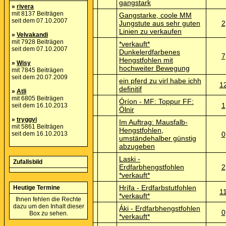
gangstark
»
rivera
mit 8137 Beiträgen
Gangstarke, coole MM
seit dem 07.10.2007
Jungstute aus sehr guten
2
Linien zu verkaufen
»
Velvakandi
mit 7928 Beiträgen
*verkauft*
seit dem 07.10.2007
Dunkelerdfarbenes
7
Hengstfohlen mit
»
Wisy
hochweiter Bewegung
mit 7845 Beiträgen
seit dem 20.07.2009
ein pferd zu virl habe ichh
1
definitif
»
Atli
mit 6805 Beiträgen
Óríon - MF: Toppur FF:
1
seit dem 16.10.2013
Ölnir
»
tryggvi
Im Auftrag: Mausfalb-
mit 5861 Beiträgen
Hengstfohlen,
seit dem 16.10.2013
0
umständehalber günstig
abzugeben
Laski -
Zufallsbild
Erdfarbhengstfohlen
2
*verkauft*
Hrífa - Erdfarbstutfohlen
Heutige Termine
1
*verkauft*
Ihnen fehlen die Rechte
dazu um den Inhalt dieser
Áki - Erdfarbhengstfohlen
0
Box zu sehen.
*verkauft*