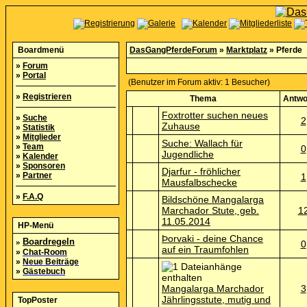
Boardmenü
DasGangPferdeForum
»
Marktplatz
» Pferde
»
Forum
»
Portal
(Benutzer im Forum aktiv: 1 Besucher)
»
Registrieren
Thema
Antwo
Foxtrotter suchen neues
»
Suche
2
Zuhause
»
Statistik
»
Mitglieder
Suche: Wallach für
»
Team
0
Jugendliche
»
Kalender
»
Sponsoren
Djarfur - fröhlicher
»
Partner
1
Mausfalbschecke
»
F.A.Q
Bildschöne Mangalarga
Marchador Stute, geb.
1
11.05.2014
HP-Menü
Þorvaki - deine Chance
»
Boardregeln
0
auf ein Traumfohlen
»
Chat-Room
»
Neue Beiträge
»
Gästebuch
Mangalarga Marchador
3
Jährlingsstute, mutig und
TopPoster