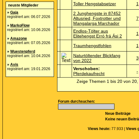
Toller Hengstabsetzer
1
neuste Mitglieder
»
Gaja
2 Junghengste in 87452
registriert am: 06.07.2026
Altusried, Foxtrotter und
7
Mangalarga Marchador
»
MarkoFlow
registriert am: 10.06.2026
Endlos-Tölter aus
1
Elitehengst Erró frá Ási 2
»
Amazone
registriert am: 07.05.2026
Traumhengstfohlen
1
»
Wuestenpferd
Naturtöltender Blickfang
registriert am: 10.04.2026
3
von 2022
»
Avis
Verschoben:
registriert am: 19.01.2026
-
Pferdekaufrecht
Zeige Themen 1 bis 20 von 20, 
Forum durchsuchen:
Neue Beiträge
Keine neuen Beitr
Views heute:
77.933 |
Views 