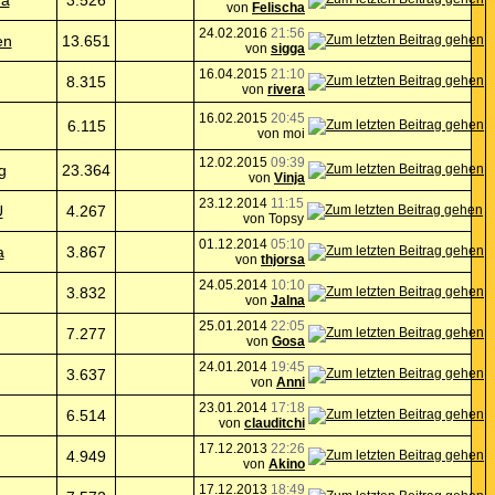
ha
3.526
von
Felischa
24.02.2016
21:56
en
13.651
von
sigga
16.04.2015
21:10
8.315
von
rivera
16.02.2015
20:45
6.115
von moi
12.02.2015
09:39
g
23.364
von
Vinja
23.12.2014
11:15
U
4.267
von Topsy
01.12.2014
05:10
a
3.867
von
thjorsa
24.05.2014
10:10
3.832
von
Jalna
25.01.2014
22:05
7.277
von
Gosa
24.01.2014
19:45
3.637
von
Anni
23.01.2014
17:18
6.514
von
clauditchi
17.12.2013
22:26
4.949
von
Akino
17.12.2013
18:49