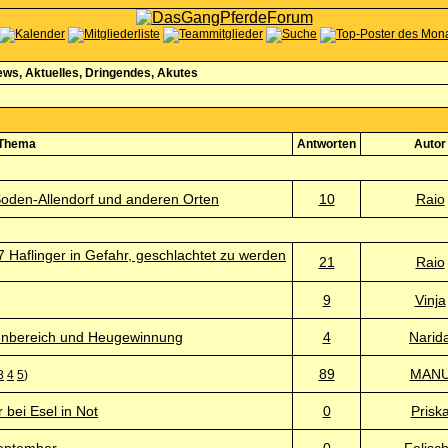
ws, Aktuelles, Dringendes, Akutes
Thema
Antworten
Autor
Soden-Allendorf und anderen Orten
10
Raio
57 Haflinger in Gefahr, geschlachtet zu werden
21
Raio
9
Vinja
ßenbereich und Heugewinnung
4
Narid
89
MAN
3
4
5
)
 bei Esel in Not
0
Prisk