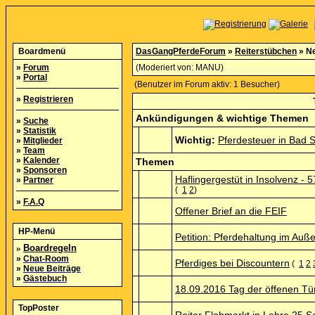
Boardmenü
DasGangPferdeForum
»
Reiterstübchen
» Ne
»
Forum
(Moderiert von:
MANU
)
»
Portal
(Benutzer im Forum aktiv: 1 Besucher)
»
Registrieren
Ankündigungen & wichtige Themen
»
Suche
»
Statistik
Wichtig:
Pferdesteuer in Bad 
»
Mitglieder
»
Team
»
Kalender
Themen
»
Sponsoren
Haflingergestüt in Insolvenz - 
»
Partner
(
1
2
)
»
F.A.Q
Offener Brief an die FEIF
HP-Menü
Petition: Pferdehaltung im Au
»
Boardregeln
»
Chat-Room
Pferdiges bei Discountern
(
1
2
»
Neue Beiträge
»
Gästebuch
18.09.2016 Tag der öffenen Tür
TopPoster