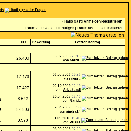
» Hallo Gast [
Anmelden
|
Registrieren
]
Forum zu Favoriten hinzufügen
|
Forum als gelesen markieren
Hits
Bewertung
Letzter Beitrag
18.02.2013
20:18
26.409
von
MANU
06.07.2026
19:36
17.473
von
rivera
02.10.2019
12:49
17.427
von
Velvakandi
20.04.2017
12:46
a
6.642
von
Narida
19.04.2017
13:50
U
84.803
von
sindra14
11.09.2016
15:40
a
3.978
von
Priska
08.09.2016
02:20