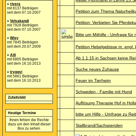
Reiter Flohmarkt in Lehre 25.
»
rivera
mit 8137 Beiträgen
Petition zum Thema Naturheil
seit dem 07.10.2007
»
Velvakandi
Petition: Verbieten Sie Pferdek
mit 7928 Beiträgen
seit dem 07.10.2007
Bitte um Mithilfe - Umfrage fü
»
Wisy
mit 7845 Beiträgen
seit dem 20.07.2009
Petition Hebelgebisse m. engl
»
Atli
Ab 1.1.15 in Sachsen keine R
mit 6805 Beiträgen
seit dem 16.10.2013
Suche neues Zuhause
»
tryggvi
mit 5861 Beiträgen
Feuer im Tierheim
seit dem 16.10.2013
Schweden - Familie mit Hund
Zufallsbild
Auflösung Therapie Hof in Holl
Heutige Termine
bitte um Hilfe - Umfrage zu Rei
Ihnen fehlen die Rechte
dazu um den Inhalt dieser
Stallbrand/Sachspenden
Box zu sehen.