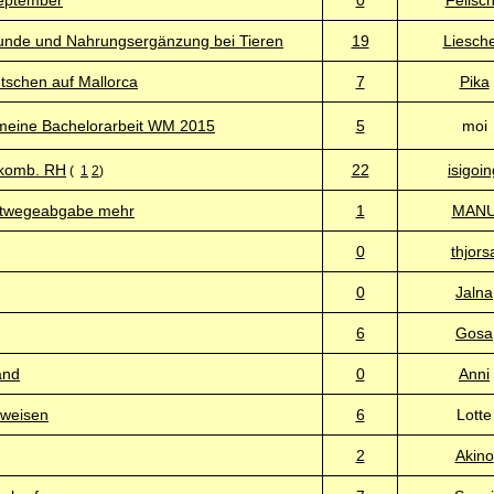
September
0
Felisc
kunde und Nahrungsergänzung bei Tieren
19
Liesch
utschen auf Mallorca
7
Pika
r meine Bachelorarbeit WM 2015
5
moi
. komb. RH
22
isigoin
(
1
2
)
eitwegeabgabe mehr
1
MAN
0
thjors
0
Jalna
6
Gosa
and
0
Anni
tweisen
6
Lotte
2
Akino