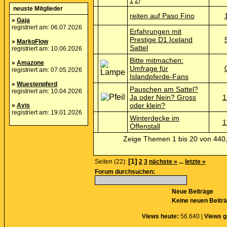
1
2
)
neuste Mitglieder
reiten auf Paso Fino
»
Gaja
registriert am: 06.07.2026
Erfahrungen mit
Prestige D1 Iceland
»
MarkoFlow
Sattel
registriert am: 10.06.2026
Bitte mitmachen:
»
Amazone
Umfrage für
registriert am: 07.05.2026
Islandpferde-Fans
»
Wuestenpferd
Pauschen am Sattel?
registriert am: 10.04.2026
Ja oder Nein? Gross
1
oder klein?
»
Avis
registriert am: 19.01.2026
Winterdecke im
1
Offenstall
Zeige Themen 1 bis 20 von 440,
[1]
Seiten (22):
2
3
nächste »
...
letzte »
Forum durchsuchen:
Neue Beiträge
Keine neuen Beitr
Views heute:
56.640 |
Views g