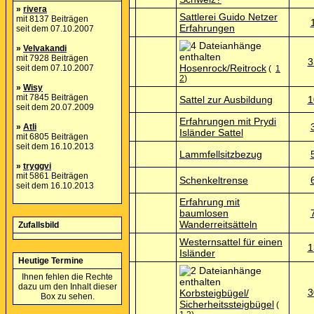
»
rivera
Sattlerei Guido Netzer
mit 8137 Beiträgen
Erfahrungen
seit dem 07.10.2007
»
Velvakandi
mit 7928 Beiträgen
3
Hosenrock/Reitrock
seit dem 07.10.2007
(
1
2
)
»
Wisy
mit 7845 Beiträgen
Sattel zur Ausbildung
1
seit dem 20.07.2009
Erfahrungen mit Prydi
»
Atli
Isländer Sattel
mit 6805 Beiträgen
seit dem 16.10.2013
Lammfellsitzbezug
»
tryggvi
mit 5861 Beiträgen
Schenkeltrense
seit dem 16.10.2013
Erfahrung mit
baumlosen
Wanderreitsätteln
Zufallsbild
Westernsattel für einen
1
Isländer
Heutige Termine
Ihnen fehlen die Rechte
dazu um den Inhalt dieser
3
Korbsteigbügel/
Box zu sehen.
Sicherheitssteigbügel
(