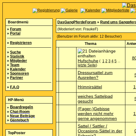
Boardmenü
DasGangPferdeForum
»
Rund ums Gangpfer
»
Forum
(Moderiert von:
FraukeF
)
»
Portal
(Benutzer im Forum aktiv: 12 Besucher)
»
Registrieren
Thema
Antw
»
Suche
»
Statistik
8
Hufschuhe
»
Mitglieder
(
1
2
3
4
5
...
»
Team
letzte Seite
)
»
Kalender
Dressursattel zum
»
Sponsoren
Ausreiten?
»
Partner
Hrimnirsättel
1
»
F.A.Q
weiches Sattelpad
HP-Menü
gesucht
»
Boardregeln
(Fager-)Gebisse
»
Chat-Room
werden nicht mehr
1
»
Neue Beiträge
gerne angenommen
»
Gästebuch
Sattel / Sattler /
Occasions-Sättel in der
TopPoster
Schweiz?