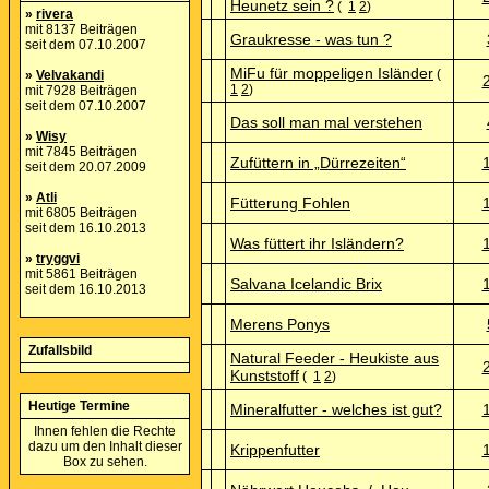
Heunetz sein ?
(
1
2
)
»
rivera
mit 8137 Beiträgen
Graukresse - was tun ?
seit dem 07.10.2007
MiFu für moppeligen Isländer
(
»
Velvakandi
1
2
)
mit 7928 Beiträgen
seit dem 07.10.2007
Das soll man mal verstehen
»
Wisy
mit 7845 Beiträgen
Zufüttern in „Dürrezeiten“
seit dem 20.07.2009
»
Atli
Fütterung Fohlen
mit 6805 Beiträgen
seit dem 16.10.2013
Was füttert ihr Isländern?
»
tryggvi
mit 5861 Beiträgen
Salvana Icelandic Brix
seit dem 16.10.2013
Merens Ponys
Zufallsbild
Natural Feeder - Heukiste aus
Kunststoff
(
1
2
)
Heutige Termine
Mineralfutter - welches ist gut?
Ihnen fehlen die Rechte
dazu um den Inhalt dieser
Krippenfutter
Box zu sehen.