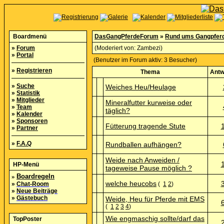
Boardmenü
DasGangPferdeForum
»
Rund ums Gangpfer
»
Forum
(Moderiert von:
Zambezi
)
»
Portal
(Benutzer im Forum aktiv: 3 Besucher)
»
Registrieren
Thema
Antw
»
Suche
Weiches Heu/Heulage
»
Statistik
»
Mitglieder
Mineralfutter kurweise oder
»
Team
täglich?
»
Kalender
»
Sponsoren
Fütterung tragende Stute
»
Partner
»
F.A.Q
Rundballen aufhängen?
Weide nach Anweiden /
HP-Menü
tageweise Pause möglich ?
»
Boardregeln
welche heucobs
»
Chat-Room
(
1
2
)
»
Neue Beiträge
»
Gästebuch
Weide, Heu für Pferde mit EMS
(
1
2
3
4
)
Wie engmaschig sollte/darf das
TopPoster