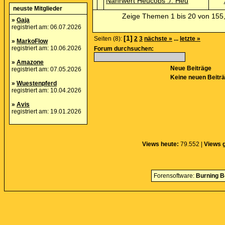
Nährwert Heucobs ./. Heu
neuste Mitglieder
Zeige Themen 1 bis 20 von 155,
»
Gaja
registriert am: 06.07.2026
[1]
Seiten (8):
2
3
nächste »
...
letzte »
»
MarkoFlow
registriert am: 10.06.2026
Forum durchsuchen:
»
Amazone
Neue Beiträge
registriert am: 07.05.2026
Keine neuen Beitr
»
Wuestenpferd
registriert am: 10.04.2026
»
Avis
registriert am: 19.01.2026
Views heute:
79.552 |
Views 
Forensoftware:
Burning B