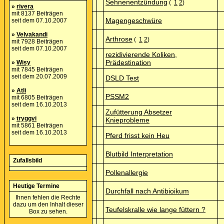
Sehnenentzündung
(
1
2
)
»
rivera
mit 8137 Beiträgen
Magengeschwüre
seit dem 07.10.2007
»
Velvakandi
Arthrose
(
1
2
)
mit 7928 Beiträgen
seit dem 07.10.2007
rezidivierende Koliken,
Prädestination
»
Wisy
mit 7845 Beiträgen
seit dem 20.07.2009
DSLD Test
»
Atli
PSSM2
mit 6805 Beiträgen
seit dem 16.10.2013
Zufütterung Absetzer
»
tryggvi
Knieprobleme
mit 5861 Beiträgen
seit dem 16.10.2013
Pferd frisst kein Heu
Blutbild Interpretation
Zufallsbild
Pollenallergie
Heutige Termine
Durchfall nach Antibioikum
Ihnen fehlen die Rechte
dazu um den Inhalt dieser
Teufelskralle wie lange füttern ?
Box zu sehen.