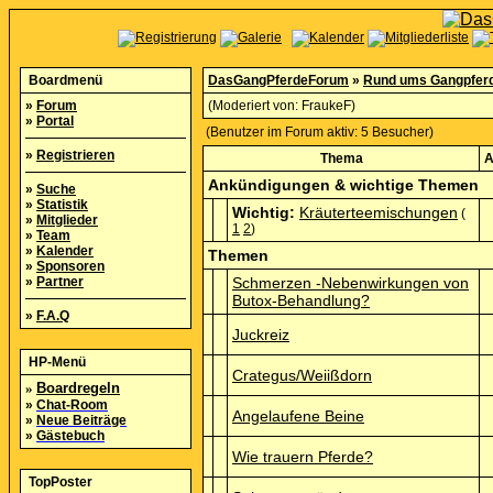
Boardmenü
DasGangPferdeForum
»
Rund ums Gangpfer
»
Forum
(Moderiert von:
FraukeF
)
»
Portal
(Benutzer im Forum aktiv: 5 Besucher)
»
Registrieren
Thema
A
Ankündigungen & wichtige Themen
»
Suche
»
Statistik
Wichtig:
Kräuterteemischungen
(
»
Mitglieder
1
2
)
»
Team
»
Kalender
Themen
»
Sponsoren
»
Partner
Schmerzen -Nebenwirkungen von
Butox-Behandlung?
»
F.A.Q
Juckreiz
HP-Menü
Crategus/Weiißdorn
»
Boardregeln
»
Chat-Room
Angelaufene Beine
»
Neue Beiträge
»
Gästebuch
Wie trauern Pferde?
TopPoster