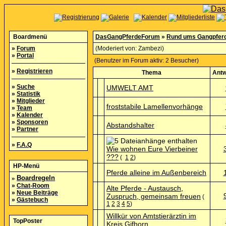
Boardmenü
DasGangPferdeForum
»
Rund ums Gangpfer
»
Forum
(Moderiert von:
Zambezi
)
»
Portal
(Benutzer im Forum aktiv: 2 Besucher)
»
Registrieren
Thema
Antw
»
Suche
UMWELT AMT
»
Statistik
»
Mitglieder
froststabile Lamellenvorhänge
»
Team
»
Kalender
»
Sponsoren
Abstandshalter
»
Partner
»
F.A.Q
Wie wohnen Eure Vierbeiner
???
(
1
2
)
HP-Menü
Pferde alleine im Außenbereich
»
Boardregeln
»
Chat-Room
Alte Pferde - Austausch,
»
Neue Beiträge
Zuspruch, gemeinsam freuen
(
»
Gästebuch
1
2
3
4
5
)
Willkür von Amtstierärztin im
TopPoster
Kreis Gifhorn