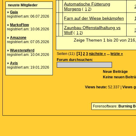
Automatische Fütterung
neuste Mitglieder
Morgens
(
1
2
)
»
Gaja
registriert am: 06.07.2026
Farn auf der Wiese bekämpfen
»
MarkoFlow
Zaunbau Offenstallhaltung vs
registriert am: 10.06.2026
Wolf
(
1
2
)
»
Amazone
Zeige Themen 1 bis 20 von 216,
registriert am: 07.05.2026
»
Wuestenpferd
[1]
Seiten (11):
2
3
nächste »
...
letzte »
registriert am: 10.04.2026
Forum durchsuchen:
»
Avis
registriert am: 19.01.2026
Neue Beiträge
Keine neuen Beitr
Views heute:
52.337 |
Views g
Forensoftware:
Burning B