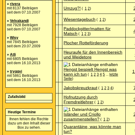
»
rivera
Umzug?!
mit 8137 Beiträgen
(
1
2
)
seit dem 07.10.2007
Wiesentagebuch
(
1
2
)
»
Velvakandi
mit 7928 Beiträgen
Paddockgitter/matten für
seit dem 07.10.2007
Matsch
(
1
2
3
)
»
Wisy
mit 7845 Beiträgen
Plocher Rotteförderung
seit dem 20.07.2009
Heuraufe für den Innenbereich
»
Atli
und Weidetore
mit 6805 Beiträgen
seit dem 16.10.2013
Hengst bespielt Hengst was
1
»
tryggvi
kann ich tun
(
1
2
3
4
5
...
letzte
mit 5861 Beiträgen
Seite
)
seit dem 16.10.2013
Jakobskreuzkraut
(
1
2
3
4
)
Zufallsbild
Hofnutzung durch
Fremdreitlehrer
(
1
2
)
Heutige Termine
Isländer und Criollo
zusammenstellen?
Ihnen fehlen die Rechte
(
1
2
)
dazu um den Inhalt dieser
Quarantäine, was könnte man
Box zu sehen.
tun?