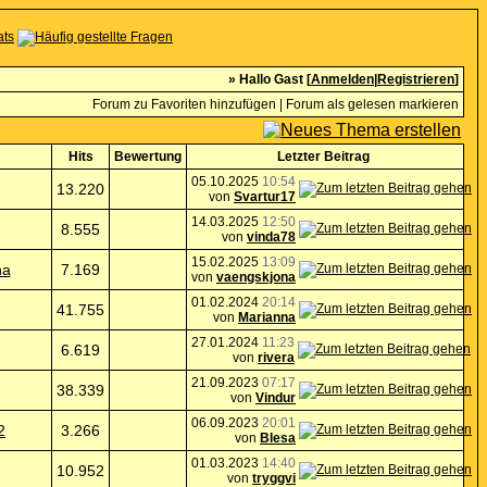
» Hallo Gast [
Anmelden
|
Registrieren
]
Forum zu Favoriten hinzufügen
|
Forum als gelesen markieren
Hits
Bewertung
Letzter Beitrag
05.10.2025
10:54
13.220
von
Svartur17
14.03.2025
12:50
8.555
von
vinda78
15.02.2025
13:09
na
7.169
von
vaengskjona
01.02.2024
20:14
41.755
von
Marianna
27.01.2024
11:23
6.619
von
rivera
21.09.2023
07:17
38.339
von
Vindur
06.09.2023
20:01
2
3.266
von
Blesa
01.03.2023
14:40
10.952
von
tryggvi