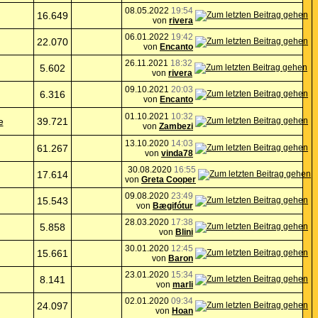
08.05.2022
19:54
16.649
von
rivera
06.01.2022
19:42
22.070
von
Encanto
26.11.2021
18:32
5.602
von
rivera
09.10.2021
20:03
6.316
von
Encanto
01.10.2021
10:32
e
39.721
von
Zambezi
13.10.2020
14:03
61.267
von
vinda78
30.08.2020
16:55
17.614
von
Greta Cooper
09.08.2020
23:49
15.543
von
Bægifótur
28.03.2020
17:38
5.858
von
Blini
30.01.2020
12:45
15.661
von
Baron
23.01.2020
15:34
8.141
von
marli
02.01.2020
09:34
24.097
von
Hoan