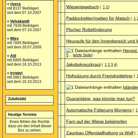
»
rivera
Wiesentagebuch
(
1
2
)
mit 8137 Beiträgen
seit dem 07.10.2007
Paddockgitter/matten für Matsch
(
1
»
Velvakandi
mit 7928 Beiträgen
Plocher Rotteförderung
seit dem 07.10.2007
»
Wisy
Heuraufe für den Innenbereich und 
mit 7845 Beiträgen
seit dem 20.07.2009
Hengst 
5
...
letzte Seite
)
»
Atli
mit 6805 Beiträgen
Jakobskreuzkraut
seit dem 16.10.2013
(
1
2
3
4
)
»
tryggvi
Hofnutzung durch Fremdreitlehrer
(
mit 5861 Beiträgen
seit dem 16.10.2013
Islände
Quarantäine, was könnte man tun?
Zufallsbild
Automatische Fütterung Morgens
(
1
Heutige Termine
Farn auf der Wiese bekämpfen
Ihnen fehlen die Rechte
dazu um den Inhalt dieser
Box zu sehen.
Zaunbau Offenstallhaltung vs Wolf
(