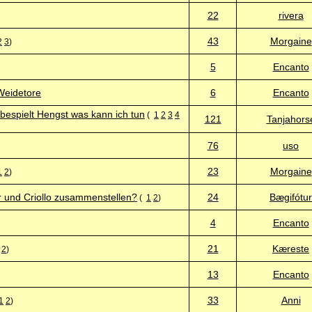
22
rivera
43
Morgaine
2
3
)
5
Encanto
Weidetore
6
Encanto
bespielt Hengst was kann ich tun
(
1
2
3
4
121
Tanjahors
76
uso
23
Morgaine
1
2
)
r und Criollo zusammenstellen?
24
Bægifótur
(
1
2
)
4
Encanto
21
Kæreste
2
)
13
Encanto
33
Anni
1
2
)