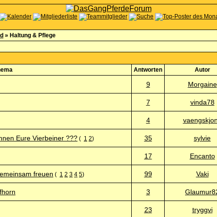
rd
» Haltung & Pflege
hema
Antworten
Autor
9
Morgaine
7
vinda78
4
vaengskjo
nen Eure Vierbeiner ???
35
sylvie
(
1
2
)
17
Encanto
 gemeinsam freuen
99
Vaki
(
1
2
3
4
5
)
ifhorn
3
Glaumur8
23
tryggvi