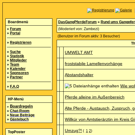
Boardmenü
DasGangPferdeForum
»
Rund ums Gangpfe
»
Forum
(Moderiert von:
Zambezi
)
»
Portal
(Benutzer im Forum aktiv: 3 Besucher)
»
Registrieren
T
»
Suche
UMWELT AMT
»
Statistik
»
Mitglieder
froststabile Lamellenvorhänge
»
Team
»
Kalender
»
Sponsoren
Abstandshalter
»
Partner
Wie woh
»
F.A.Q
Pferde alleine im Außenbereich
HP-Menü
»
Boardregeln
Alte Pferde - Austausch, Zuspruch,
»
Chat-Room
»
Neue Beiträge
Willkür von Amtstierärztin im Kreis G
»
Gästebuch
Umzug?!
(
1
2
)
TopPoster