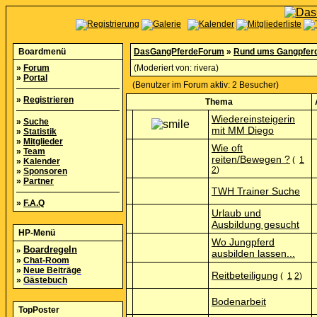
Boardmenü
DasGangPferdeForum
»
Rund ums Gangpfer
»
Forum
(Moderiert von:
rivera
)
»
Portal
(Benutzer im Forum aktiv: 2 Besucher)
»
Registrieren
Thema
Wiedereinsteigerin
»
Suche
mit MM Diego
»
Statistik
»
Mitglieder
Wie oft
»
Team
reiten/Bewegen ?
(
1
»
Kalender
2
)
»
Sponsoren
»
Partner
TWH Trainer Suche
»
F.A.Q
Urlaub und
Ausbildung gesucht
HP-Menü
Wo Jungpferd
»
Boardregeln
ausbilden lassen...
»
Chat-Room
»
Neue Beiträge
Reitbeteiligung
(
1
2
)
»
Gästebuch
Bodenarbeit
TopPoster