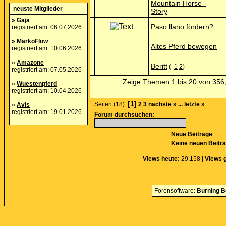
Mountain Horse -
neuste Mitglieder
Story
»
Gaja
Paso llano fördern?
registriert am: 06.07.2026
»
MarkoFlow
Altes Pferd bewegen
registriert am: 10.06.2026
»
Amazone
Beritt
(
1
2
)
registriert am: 07.05.2026
Zeige Themen 1 bis 20 von 356,
»
Wuestenpferd
registriert am: 10.04.2026
[1]
Seiten (18):
2
3
nächste »
...
letzte »
»
Avis
registriert am: 19.01.2026
Forum durchsuchen:
Neue Beiträge
Keine neuen Beitr
Views heute:
29.158 |
Views 
Forensoftware:
Burning B