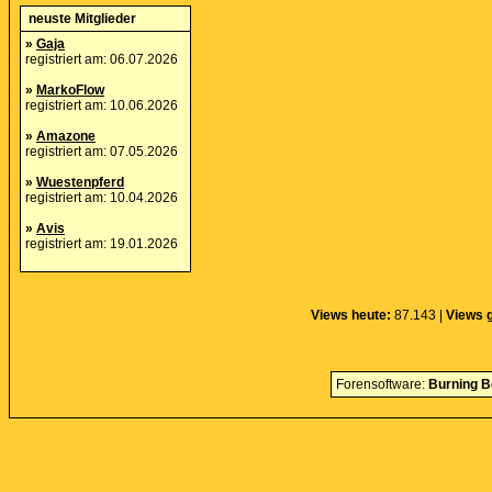
neuste Mitglieder
»
Gaja
registriert am: 06.07.2026
»
MarkoFlow
registriert am: 10.06.2026
»
Amazone
registriert am: 07.05.2026
»
Wuestenpferd
registriert am: 10.04.2026
»
Avis
registriert am: 19.01.2026
Views heute:
87.143 |
Views 
Forensoftware:
Burning B