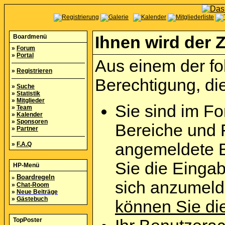
Boardmenü
Ihnen wird der Z
»
Forum
»
Portal
Aus einem der fo
»
Registrieren
Berechtigung, die
»
Suche
»
Statistik
»
Mitglieder
Sie sind im Fo
»
Team
»
Kalender
»
Sponsoren
Bereiche und 
»
Partner
angemeldete B
»
F.A.Q
Sie die Eingab
HP-Menü
»
Boardregeln
sich anzumel
»
Chat-Room
»
Neue Beiträge
»
Gästebuch
können Sie die
TopPoster