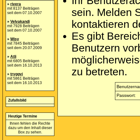
Ihr Benutzera
»
rivera
mit 8137 Beiträgen
sein. Melden 
seit dem 07.10.2007
kontaktieren d
»
Velvakandi
mit 7928 Beiträgen
seit dem 07.10.2007
Es gibt Berei
»
Wisy
mit 7845 Beiträgen
Benutzern vor
seit dem 20.07.2009
möglicherweis
»
Atli
mit 6805 Beiträgen
seit dem 16.10.2013
zu betreten.
»
tryggvi
mit 5861 Beiträgen
seit dem 16.10.2013
Benutzerna
Passwort:
Zufallsbild
Heutige Termine
Ihnen fehlen die Rechte
dazu um den Inhalt dieser
Box zu sehen.