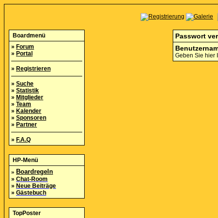
Boardmenü
Passwort ve
»
Forum
Benutzernam
»
Portal
Geben Sie hier 
»
Registrieren
»
Suche
»
Statistik
»
Mitglieder
»
Team
»
Kalender
»
Sponsoren
»
Partner
»
F.A.Q
HP-Menü
»
Boardregeln
»
Chat-Room
»
Neue Beiträge
»
Gästebuch
TopPoster