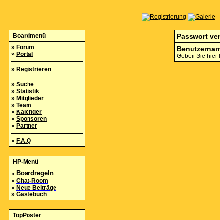
Boardmenü
Passwort ve
»
Forum
Benutzernam
»
Portal
Geben Sie hier 
»
Registrieren
»
Suche
»
Statistik
»
Mitglieder
»
Team
»
Kalender
»
Sponsoren
»
Partner
»
F.A.Q
HP-Menü
»
Boardregeln
»
Chat-Room
»
Neue Beiträge
»
Gästebuch
TopPoster