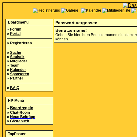
Boardmenü
Passwort vergessen
»
Forum
Benutzername:
»
Portal
Geben Sie hier Ihren Benutzernamen ein, damit w
können.
»
Registrieren
»
Suche
»
Statistik
»
Mitglieder
»
Team
»
Kalender
»
Sponsoren
»
Partner
»
F.A.Q
HP-Menü
»
Boardregeln
»
Chat-Room
»
Neue Beiträge
»
Gästebuch
TopPoster