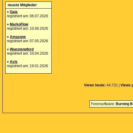
neuste Mitglieder
»
Gaja
registriert am: 06.07.2026
»
MarkoFlow
registriert am: 10.06.2026
»
Amazone
registriert am: 07.05.2026
»
Wuestenpferd
registriert am: 10.04.2026
»
Avis
registriert am: 19.01.2026
Views heute:
44.731 |
Views 
Forensoftware:
Burning B