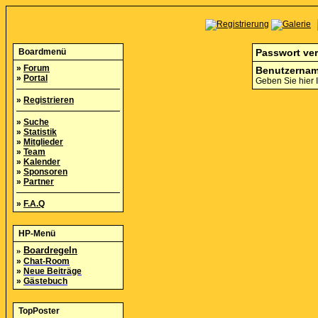
Boardmenü
Passwort ve
»
Forum
Benutzernam
»
Portal
Geben Sie hier 
»
Registrieren
»
Suche
»
Statistik
»
Mitglieder
»
Team
»
Kalender
»
Sponsoren
»
Partner
»
F.A.Q
HP-Menü
»
Boardregeln
»
Chat-Room
»
Neue Beiträge
»
Gästebuch
TopPoster