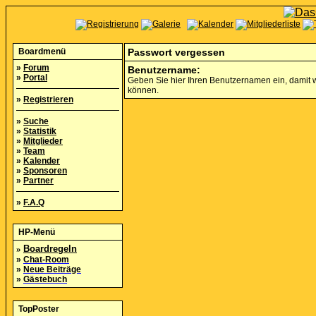
Boardmenü
Passwort vergessen
»
Forum
Benutzername:
»
Portal
Geben Sie hier Ihren Benutzernamen ein, damit w
können.
»
Registrieren
»
Suche
»
Statistik
»
Mitglieder
»
Team
»
Kalender
»
Sponsoren
»
Partner
»
F.A.Q
HP-Menü
»
Boardregeln
»
Chat-Room
»
Neue Beiträge
»
Gästebuch
TopPoster