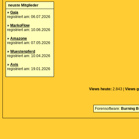
neuste Mitglieder
»
Gaja
registriert am: 06.07.2026
»
MarkoFlow
registriert am: 10.06.2026
»
Amazone
registriert am: 07.05.2026
»
Wuestenpferd
registriert am: 10.04.2026
»
Avis
registriert am: 19.01.2026
Views heute:
2.843 |
Views g
Forensoftware:
Burning B