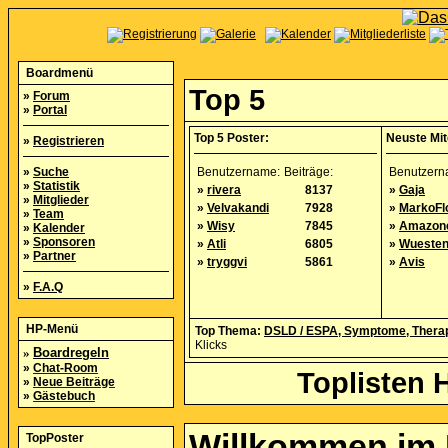
Boardmenü
Top 5
»
Forum
»
Portal
Top 5 Poster:
Neuste Mit
»
Registrieren
»
Suche
Benutzername:
Beiträge:
Benutzern
»
Statistik
»
rivera
8137
»
Gaja
»
Mitglieder
»
Velvakandi
7928
»
MarkoFl
»
Team
»
Wisy
7845
»
Amazon
»
Kalender
»
Sponsoren
»
Atli
6805
»
Wuesten
»
Partner
»
tryggvi
5861
»
Avis
»
F.A.Q
HP-Menü
Top Thema:
DSLD / ESPA, Symptome, Therap
Klicks
»
Boardregeln
»
Chat-Room
Toplisten 
»
Neue Beiträge
»
Gästebuch
Willkommen im
TopPoster