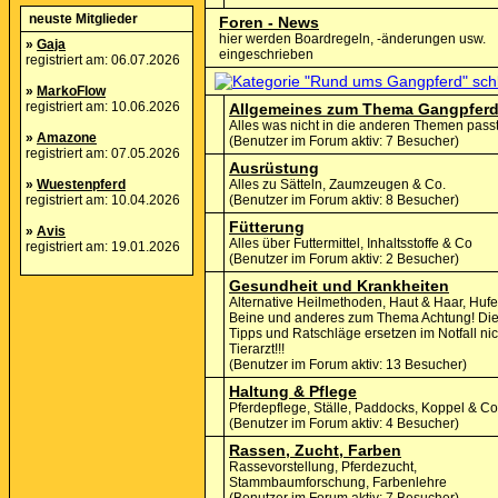
neuste Mitglieder
Foren - News
hier werden Boardregeln, -änderungen usw.
»
Gaja
eingeschrieben
registriert am: 06.07.2026
»
MarkoFlow
registriert am: 10.06.2026
Allgemeines zum Thema Gangpfer
Alles was nicht in die anderen Themen pass
»
Amazone
(Benutzer im Forum aktiv: 7 Besucher)
registriert am: 07.05.2026
Ausrüstung
»
Wuestenpferd
Alles zu Sätteln, Zaumzeugen & Co.
registriert am: 10.04.2026
(Benutzer im Forum aktiv: 8 Besucher)
Fütterung
»
Avis
Alles über Futtermittel, Inhaltsstoffe & Co
registriert am: 19.01.2026
(Benutzer im Forum aktiv: 2 Besucher)
Gesundheit und Krankheiten
Alternative Heilmethoden, Haut & Haar, Hufe
Beine und anderes zum Thema Achtung! Di
Tipps und Ratschläge ersetzen im Notfall ni
Tierarzt!!!
(Benutzer im Forum aktiv: 13 Besucher)
Haltung & Pflege
Pferdepflege, Ställe, Paddocks, Koppel & Co
(Benutzer im Forum aktiv: 4 Besucher)
Rassen, Zucht, Farben
Rassevorstellung, Pferdezucht,
Stammbaumforschung, Farbenlehre