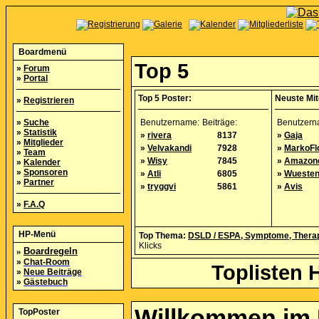
Boardmenü
Top 5
»
Forum
»
Portal
Top 5 Poster:
Neuste Mit
»
Registrieren
»
Suche
Benutzername:
Beiträge:
Benutzern
»
Statistik
»
rivera
8137
»
Gaja
»
Mitglieder
»
Velvakandi
7928
»
MarkoFl
»
Team
»
Wisy
7845
»
Amazon
»
Kalender
»
Sponsoren
»
Atli
6805
»
Wuesten
»
Partner
»
tryggvi
5861
»
Avis
»
F.A.Q
HP-Menü
Top Thema:
DSLD / ESPA, Symptome, Therap
Klicks
»
Boardregeln
»
Chat-Room
Toplisten 
»
Neue Beiträge
»
Gästebuch
Willkommen im
TopPoster