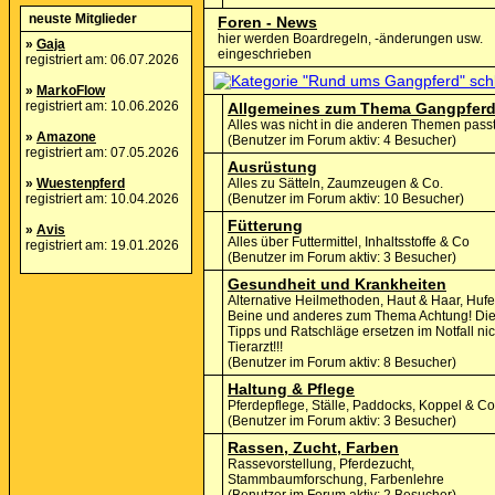
neuste Mitglieder
Foren - News
hier werden Boardregeln, -änderungen usw.
»
Gaja
eingeschrieben
registriert am: 06.07.2026
»
MarkoFlow
registriert am: 10.06.2026
Allgemeines zum Thema Gangpfer
Alles was nicht in die anderen Themen pass
»
Amazone
(Benutzer im Forum aktiv: 4 Besucher)
registriert am: 07.05.2026
Ausrüstung
»
Wuestenpferd
Alles zu Sätteln, Zaumzeugen & Co.
registriert am: 10.04.2026
(Benutzer im Forum aktiv: 10 Besucher)
Fütterung
»
Avis
Alles über Futtermittel, Inhaltsstoffe & Co
registriert am: 19.01.2026
(Benutzer im Forum aktiv: 3 Besucher)
Gesundheit und Krankheiten
Alternative Heilmethoden, Haut & Haar, Hufe
Beine und anderes zum Thema Achtung! Di
Tipps und Ratschläge ersetzen im Notfall ni
Tierarzt!!!
(Benutzer im Forum aktiv: 8 Besucher)
Haltung & Pflege
Pferdepflege, Ställe, Paddocks, Koppel & Co
(Benutzer im Forum aktiv: 3 Besucher)
Rassen, Zucht, Farben
Rassevorstellung, Pferdezucht,
Stammbaumforschung, Farbenlehre