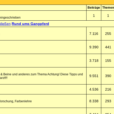
Beiträge
Themen
1
1
eingeschrieben
Rund ums Gangpferd
7.116
255
9.390
441
3.718
155
fe & Beine und anderes zum Thema Achtung! Diese Tipps und
9.551
390
rzt!!!
4.536
216
8.338
293
forschung, Farbenlehre