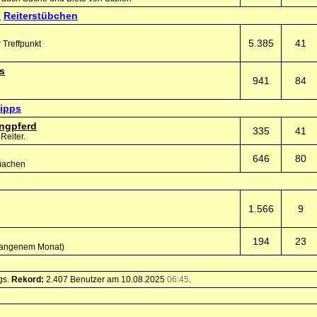
Reiterstübchen
5.385
41
 Treffpunkt
s
941
84
tipps
ngpferd
335
41
Reiter.
646
80
 machen
1.566
9
194
23
ergangenem Monat)
gs.
Rekord:
2.407 Benutzer am 10.08.2025
06:45
.