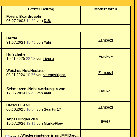
Letzter Beitrag
Moderatoren
Foren / Boardregeln
03.07.2008
14:25
von
D.S.
Herde
Zambezi
31.07.2024
19:41
von
Yuki
Hufschuhe
FraukeF
10.11.2025
22:13
von
rivera
Weiches Heu/Heulage
Zambezi
03.11.2024
10:35
von
vaengskjona
Schmerzen -Nebenwirkungen von ...
FraukeF
12.05.2024
09:46
von
Vaki
UMWELT AMT
Zambezi
05.10.2025
10:54
von
Svartur17
Anpaarungen 2026
rivera
10.07.2026
13:16
von
MarkoFlow
Wiedereinsteigerin mit MM Dieg...