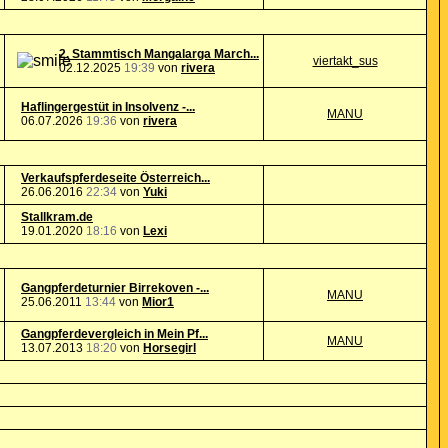
2. Stammtisch Mangalarga March...
viertakt_sus
02.12.2025
19:39
von
rivera
Haflingergestüt in Insolvenz -...
MANU
06.07.2026
19:36
von
rivera
Verkaufspferdeseite Österreich...
26.06.2016
22:34
von
Yuki
Stallkram.de
19.01.2020
18:16
von
Lexi
Gangpferdeturnier Birrekoven -...
MANU
25.06.2011
13:44
von
Mior1
Gangpferdevergleich in Mein Pf...
MANU
13.07.2013
18:20
von
Horsegirl