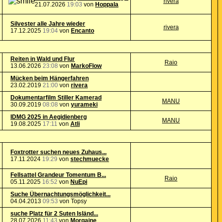
rivera
21.07.2026
19:03
von
Hoppala
Silvester alle Jahre wieder
rivera
17.12.2025
19:04
von
Encanto
Reiten in Wald und Flur
Raio
13.06.2026
23:08
von
MarkoFlow
Mücken beim Hängerfahren
23.02.2019
21:00
von
rivera
Dokumentarfilm Stiller Kamerad
MANU
30.09.2019
08:08
von
yurameki
IDMG 2025 in Aegidienberg
MANU
19.08.2025
17:11
von
Atli
Foxtrotter suchen neues Zuhaus...
17.11.2024
19:29
von
stechmuecke
Fellsattel Grandeur Tomentum B...
Raio
05.11.2025
16:52
von
NuEpi
Suche Übernachtungsmöglichkeit...
04.04.2013
09:53
von Topsy
suche Platz für 2 Suten Isländ...
28.07.2026
11:43
von
Morgaine