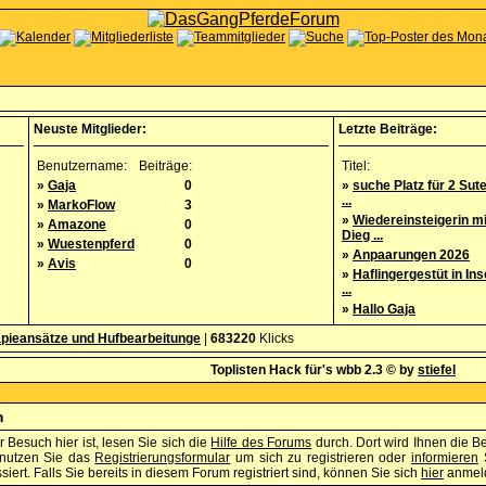
Neuste Mitglieder:
Letzte Beiträge:
Benutzername:
Beiträge:
Titel:
»
Gaja
0
»
suche Platz für 2 Sut
...
»
MarkoFlow
3
»
Wiedereinsteigerin m
»
Amazone
0
Dieg ...
»
Wuestenpferd
0
»
Anpaarungen 2026
»
Avis
0
»
Haflingergestüt in Ins
...
»
Hallo Gaja
pieansätze und Hufbearbeitunge
|
683220
Klicks
Toplisten Hack für's wbb 2.3 © by
stiefel
m
 Besuch hier ist, lesen Sie sich die
Hilfe des Forums
durch. Dort wird Ihnen die B
enutzen Sie das
Registrierungsformular
um sich zu registrieren oder
informieren
S
iert. Falls Sie bereits in diesem Forum registriert sind, können Sie sich
hier
anmel