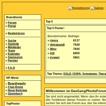
Boardmenü
Top 5
»
Forum
»
Portal
Top 5 Poster:
»
Registrieren
Benutzername:
Beiträge:
»
rivera
8137
»
Suche
»
Statistik
»
Velvakandi
7928
»
Mitglieder
»
Wisy
7845
»
Team
»
Atli
6805
»
Kalender
»
Sponsoren
»
tryggvi
5861
»
Partner
»
F.A.Q
Top Thema:
DSLD / ESPA, Symptome, Thera
HP-Menü
»
Boardregeln
»
Chat-Room
»
Neue Beiträge
Willkommen im DasGangPferdeForu
»
Gästebuch
Sie sind nicht angemeldet. Wenn dies Ihr erster
alle Funktionen dieses Forums zu nutzen. B
suchen Sie sich das Forum aus, das Sie interess
TopPoster