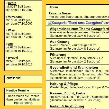
»
rivera
mit 8137 Beiträgen
Foren
seit dem 07.10.2007
Foren - News
»
Velvakandi
hier werden Boardregeln, -änderungen usw. 
mit 7928 Beiträgen
seit dem 07.10.2007
Allgemeines zum Thema Gangpferd
»
Wisy
Alles was nicht in die anderen Themen passt
mit 7845 Beiträgen
(Benutzer im Forum aktiv: 6 Besucher)
seit dem 20.07.2009
Ausrüstung
»
Atli
Alles zu Sätteln, Zaumzeugen & Co.
mit 6805 Beiträgen
(Benutzer im Forum aktiv: 8 Besucher)
seit dem 16.10.2013
Fütterung
»
tryggvi
Alles über Futtermittel, Inhaltsstoffe & Co
mit 5861 Beiträgen
(Benutzer im Forum aktiv: 2 Besucher)
seit dem 16.10.2013
Gesundheit und Krankheiten
Alternative Heilmethoden, Haut & Haar, Hu
Ratschläge ersetzen im Notfall nicht den Tiera
(Benutzer im Forum aktiv: 7 Besucher)
Zufallsbild
Haltung & Pflege
Pferdepflege, Ställe, Paddocks, Koppel & Co
Heutige Termine
Rassen, Zucht, Farben
Ihnen fehlen die Rechte
Rassevorstellung, Pferdezucht, Stammbaum
dazu um den Inhalt dieser
(Benutzer im Forum aktiv: 7 Besucher)
Box zu sehen.
Reiten & Ausbildung