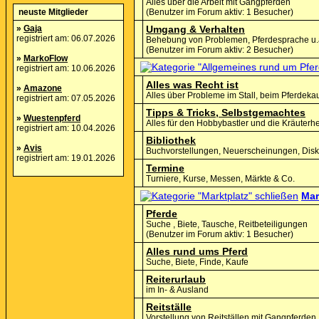
Alles über die Arbeit mit Gangpferden
neuste Mitglieder
(Benutzer im Forum aktiv: 1 Besucher)
»
Gaja
Umgang & Verhalten
registriert am: 06.07.2026
Behebung von Problemen, Pferdesprache u.
(Benutzer im Forum aktiv: 2 Besucher)
»
MarkoFlow
registriert am: 10.06.2026
Alles was Recht ist
»
Amazone
Alles über Probleme im Stall, beim Pferdekau
registriert am: 07.05.2026
Tipps & Tricks, Selbstgemachtes
»
Wuestenpferd
Alles für den Hobbybastler und die Kräuterh
registriert am: 10.04.2026
Bibliothek
»
Avis
Buchvorstellungen, Neuerscheinungen, Disku
registriert am: 19.01.2026
Termine
Turniere, Kurse, Messen, Märkte & Co.
Mar
Pferde
Suche , Biete, Tausche, Reitbeteiligungen
(Benutzer im Forum aktiv: 1 Besucher)
Alles rund ums Pferd
Suche, Biete, Finde, Kaufe
Reiterurlaub
im In- & Ausland
Reitställe
Vorstellung von Reitställen mit Gangpferden