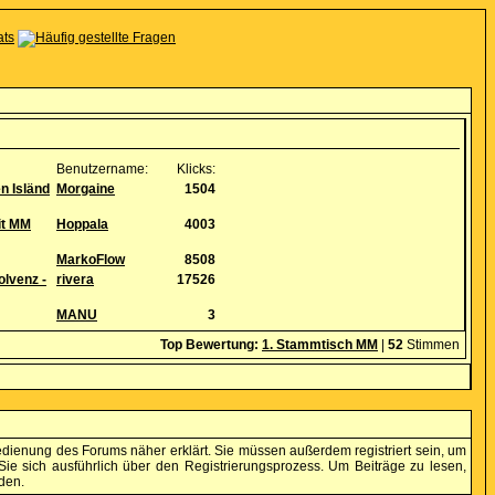
Benutzername:
Klicks:
en Isländ
Morgaine
1504
it MM
Hoppala
4003
MarkoFlow
8508
olvenz -
rivera
17526
MANU
3
Top Bewertung:
1. Stammtisch MM
|
52
Stimmen
edienung des Forums näher erklärt. Sie müssen außerdem registriert sein, um
ie sich ausführlich über den Registrierungsprozess. Um Beiträge zu lesen,
den.