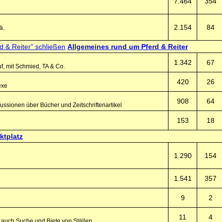
7.464
354
2.154
84
ä.
Allgemeines rund um Pferd & Reiter
1.342
67
f, mit Schmied, TA & Co.
420
26
exe
908
64
ssionen über Bücher und Zeitschriftenartikel
153
18
ktplatz
1.290
154
1.541
357
9
2
11
4
, auch Suche und Biete von Ställen