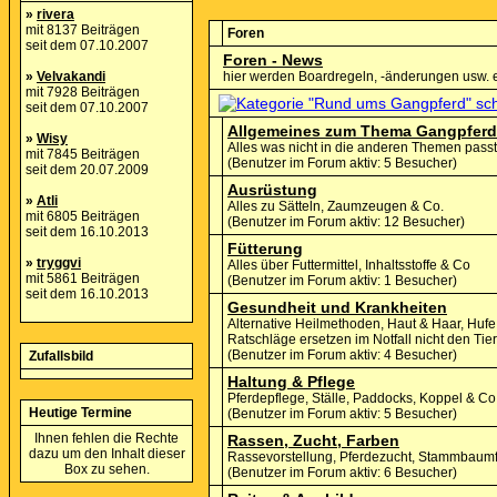
»
rivera
mit 8137 Beiträgen
Foren
seit dem 07.10.2007
Foren - News
»
Velvakandi
hier werden Boardregeln, -änderungen usw. 
mit 7928 Beiträgen
seit dem 07.10.2007
Allgemeines zum Thema Gangpferd
»
Wisy
Alles was nicht in die anderen Themen passt
mit 7845 Beiträgen
(Benutzer im Forum aktiv: 5 Besucher)
seit dem 20.07.2009
Ausrüstung
»
Atli
Alles zu Sätteln, Zaumzeugen & Co.
mit 6805 Beiträgen
(Benutzer im Forum aktiv: 12 Besucher)
seit dem 16.10.2013
Fütterung
»
tryggvi
Alles über Futtermittel, Inhaltsstoffe & Co
mit 5861 Beiträgen
(Benutzer im Forum aktiv: 1 Besucher)
seit dem 16.10.2013
Gesundheit und Krankheiten
Alternative Heilmethoden, Haut & Haar, Hu
Ratschläge ersetzen im Notfall nicht den Tiera
(Benutzer im Forum aktiv: 4 Besucher)
Zufallsbild
Haltung & Pflege
Pferdepflege, Ställe, Paddocks, Koppel & Co
Heutige Termine
(Benutzer im Forum aktiv: 5 Besucher)
Ihnen fehlen die Rechte
Rassen, Zucht, Farben
dazu um den Inhalt dieser
Rassevorstellung, Pferdezucht, Stammbaum
Box zu sehen.
(Benutzer im Forum aktiv: 6 Besucher)