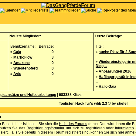
Neuste Mitglieder:
Letzte Beiträge:
Benutzername:
Beiträge:
Titel:
»
Gaja
0
»
suche Platz für 2 Sut
...
»
MarkoFlow
3
»
Wiedereinsteigerin m
»
Amazone
0
Dieg ...
»
Wuestenpferd
0
»
Anpaarungen 2026
»
Avis
0
»
Haflingergestüt in Ins
...
»
Hallo Gaja
pieansätze und Hufbearbeitunge
|
683338
Klicks
Toplisten Hack für's wbb 2.3 © by
stiefel
m
 Besuch hier ist, lesen Sie sich die
Hilfe des Forums
durch. Dort wird Ihnen die B
enutzen Sie das
Registrierungsformular
um sich zu registrieren oder
informieren
S
iert. Falls Sie bereits in diesem Forum registriert sind, können Sie sich
hier
anmel