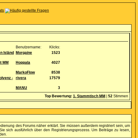
Benutzername:
Klicks:
en Isländ
Morgaine
1523
it MM
Hoppala
4027
MarkoFlow
8538
olvenz -
rivera
17579
MANU
3
Top Bewertung:
1. Stammtisch MM
|
52
Stimmen
edienung des Forums näher erklärt. Sie müssen außerdem registriert sein, um
ie sich ausführlich über den Registrierungsprozess. Um Beiträge zu lesen,
den.