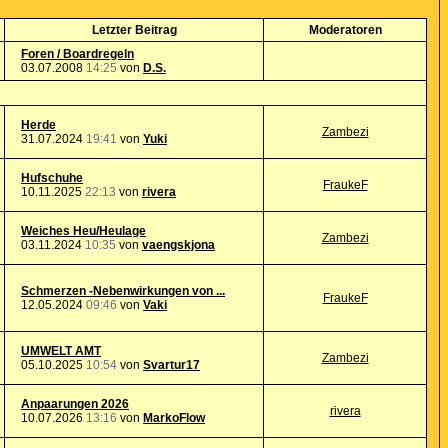
Letzter Beitrag
Moderatoren
Foren / Boardregeln
03.07.2008
14:25
von
D.S.
Herde
Zambezi
31.07.2024
19:41
von
Yuki
Hufschuhe
FraukeF
10.11.2025
22:13
von
rivera
Weiches Heu/Heulage
Zambezi
03.11.2024
10:35
von
vaengskjona
Schmerzen -Nebenwirkungen von ...
FraukeF
12.05.2024
09:46
von
Vaki
UMWELT AMT
Zambezi
05.10.2025
10:54
von
Svartur17
Anpaarungen 2026
rivera
10.07.2026
13:16
von
MarkoFlow