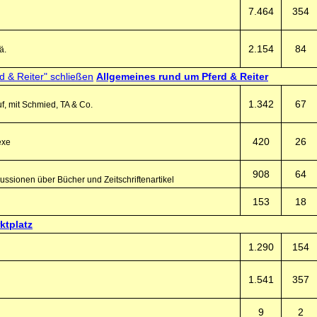
7.464
354
2.154
84
ä.
Allgemeines rund um Pferd & Reiter
1.342
67
f, mit Schmied, TA & Co.
420
26
exe
908
64
ssionen über Bücher und Zeitschriftenartikel
153
18
ktplatz
1.290
154
1.541
357
9
2