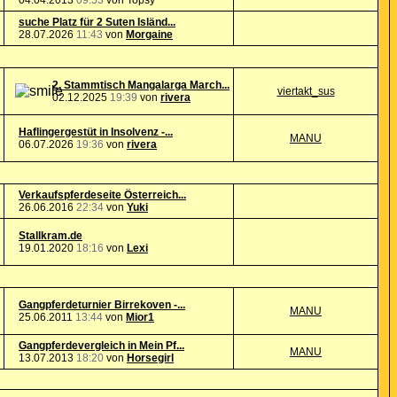
04.04.2013
09:53
von Topsy
suche Platz für 2 Suten Isländ...
28.07.2026
11:43
von
Morgaine
2. Stammtisch Mangalarga March...
viertakt_sus
02.12.2025
19:39
von
rivera
Haflingergestüt in Insolvenz -...
MANU
06.07.2026
19:36
von
rivera
Verkaufspferdeseite Österreich...
26.06.2016
22:34
von
Yuki
Stallkram.de
19.01.2020
18:16
von
Lexi
Gangpferdeturnier Birrekoven -...
MANU
25.06.2011
13:44
von
Mior1
Gangpferdevergleich in Mein Pf...
MANU
13.07.2013
18:20
von
Horsegirl