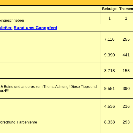
Beiträge
Themen
1
1
eingeschrieben
Rund ums Gangpferd
7.116
255
9.390
441
3.718
155
fe & Beine und anderes zum Thema Achtung! Diese Tipps und
9.551
390
rzt!!!
4.536
216
8.338
293
forschung, Farbenlehre