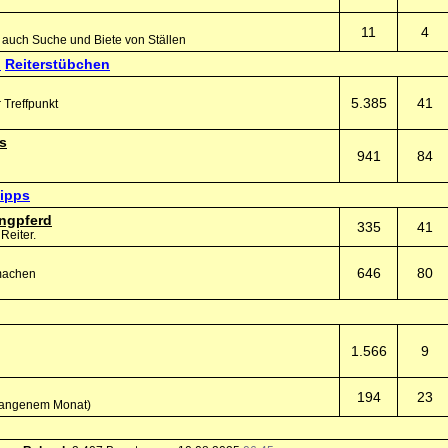
11
4
, auch Suche und Biete von Ställen
Reiterstübchen
5.385
41
 Treffpunkt
s
941
84
tipps
ngpferd
335
41
Reiter.
646
80
 machen
1.566
9
194
23
ergangenem Monat)