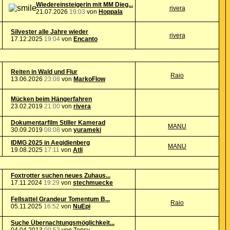
Wiedereinsteigerin mit MM Dieg...
rivera
21.07.2026
19:03
von
Hoppala
Silvester alle Jahre wieder
rivera
17.12.2025
19:04
von
Encanto
Reiten in Wald und Flur
Raio
13.06.2026
23:08
von
MarkoFlow
Mücken beim Hängerfahren
23.02.2019
21:00
von
rivera
Dokumentarfilm Stiller Kamerad
MANU
30.09.2019
08:08
von
yurameki
IDMG 2025 in Aegidienberg
MANU
19.08.2025
17:11
von
Atli
Foxtrotter suchen neues Zuhaus...
17.11.2024
19:29
von
stechmuecke
Fellsattel Grandeur Tomentum B...
Raio
05.11.2025
16:52
von
NuEpi
Suche Übernachtungsmöglichkeit...