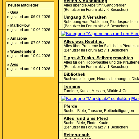
Reiten & Ausbildung
neuste Mitglieder
Alles über die Arbeit mit Gangpferden
(Benutzer im Forum aktiv: 6 Besucher)
»
Gaja
registriert am: 06.07.2026
Umgang & Verhalten
Behebung von Problemen, Pferdesprache u.
»
MarkoFlow
(Benutzer im Forum aktiv: 6 Besucher)
registriert am: 10.06.2026
»
Amazone
Alles was Recht ist
registriert am: 07.05.2026
Alles über Probleme im Stall, beim Pferdekau
(Benutzer im Forum aktiv: 1 Besucher)
»
Wuestenpferd
registriert am: 10.04.2026
Tipps & Tricks, Selbstgemachtes
Alles für den Hobbybastler und die Kräuterh
»
Avis
(Benutzer im Forum aktiv: 1 Besucher)
registriert am: 19.01.2026
Bibliothek
Buchvorstellungen, Neuerscheinungen, Disku
Termine
Turniere, Kurse, Messen, Märkte & Co.
Mar
Pferde
Suche , Biete, Tausche, Reitbeteiligungen
Alles rund ums Pferd
Suche, Biete, Finde, Kaufe
(Benutzer im Forum aktiv: 1 Besucher)
Reiterurlaub