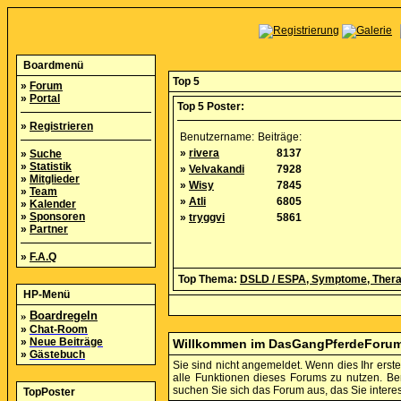
Boardmenü
Top 5
»
Forum
»
Portal
Top 5 Poster:
»
Registrieren
Benutzername:
Beiträge:
»
rivera
8137
»
Suche
»
Statistik
»
Velvakandi
7928
»
Mitglieder
»
Wisy
7845
»
Team
»
Atli
6805
»
Kalender
»
Sponsoren
»
tryggvi
5861
»
Partner
»
F.A.Q
Top Thema:
DSLD / ESPA, Symptome, Thera
HP-Menü
»
Boardregeln
»
Chat-Room
»
Neue Beiträge
Willkommen im DasGangPferdeForu
»
Gästebuch
Sie sind nicht angemeldet. Wenn dies Ihr erster
alle Funktionen dieses Forums zu nutzen. B
suchen Sie sich das Forum aus, das Sie interess
TopPoster