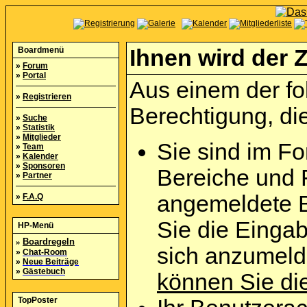
Boardmenü
Ihnen wird der Z
»
Forum
»
Portal
Aus einem der fo
»
Registrieren
Berechtigung, die
»
Suche
»
Statistik
»
Mitglieder
Sie sind im Fo
»
Team
»
Kalender
»
Sponsoren
Bereiche und 
»
Partner
angemeldete B
»
F.A.Q
Sie die Eingab
HP-Menü
»
Boardregeln
sich anzumel
»
Chat-Room
»
Neue Beiträge
»
Gästebuch
können Sie die
TopPoster