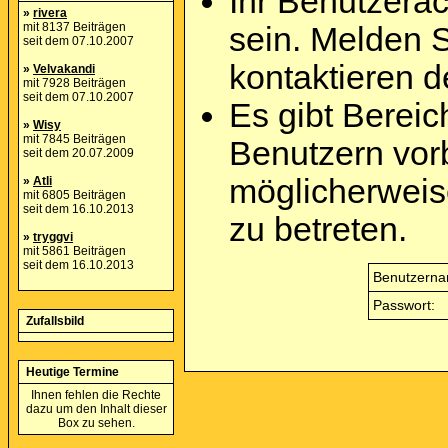
Ihr Benutzera
»
rivera
mit 8137 Beiträgen
sein. Melden 
seit dem 07.10.2007
kontaktieren d
»
Velvakandi
mit 7928 Beiträgen
seit dem 07.10.2007
Es gibt Berei
»
Wisy
mit 7845 Beiträgen
Benutzern vor
seit dem 20.07.2009
möglicherweis
»
Atli
mit 6805 Beiträgen
seit dem 16.10.2013
zu betreten.
»
tryggvi
mit 5861 Beiträgen
seit dem 16.10.2013
Benutzerna
Passwort:
Zufallsbild
Heutige Termine
Ihnen fehlen die Rechte
dazu um den Inhalt dieser
Box zu sehen.