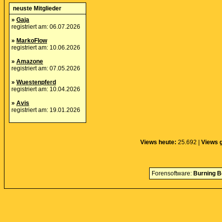
neuste Mitglieder
»
Gaja
registriert am: 06.07.2026
»
MarkoFlow
registriert am: 10.06.2026
»
Amazone
registriert am: 07.05.2026
»
Wuestenpferd
registriert am: 10.04.2026
»
Avis
registriert am: 19.01.2026
Views heute:
25.692 |
Views 
Forensoftware:
Burning B