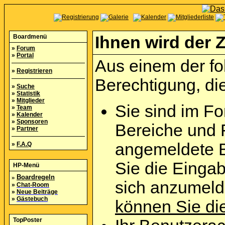
Boardmenü
Ihnen wird der Z
»
Forum
»
Portal
Aus einem der fo
»
Registrieren
Berechtigung, die
»
Suche
»
Statistik
»
Mitglieder
Sie sind im Fo
»
Team
»
Kalender
»
Sponsoren
Bereiche und 
»
Partner
angemeldete B
»
F.A.Q
Sie die Eingab
HP-Menü
»
Boardregeln
sich anzumel
»
Chat-Room
»
Neue Beiträge
»
Gästebuch
können Sie die
TopPoster