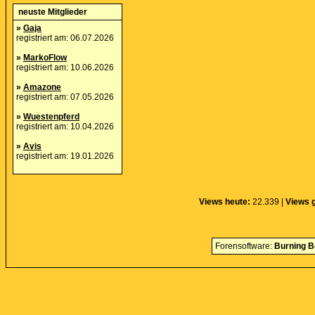
neuste Mitglieder
»
Gaja
registriert am: 06.07.2026
»
MarkoFlow
registriert am: 10.06.2026
»
Amazone
registriert am: 07.05.2026
»
Wuestenpferd
registriert am: 10.04.2026
»
Avis
registriert am: 19.01.2026
Views heute:
22.339 |
Views 
Forensoftware:
Burning B