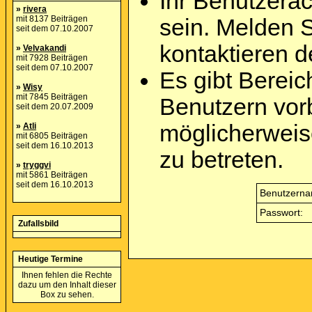
Ihr Benutzera
»
rivera
mit 8137 Beiträgen
sein. Melden 
seit dem 07.10.2007
kontaktieren d
»
Velvakandi
mit 7928 Beiträgen
seit dem 07.10.2007
Es gibt Berei
»
Wisy
mit 7845 Beiträgen
Benutzern vor
seit dem 20.07.2009
möglicherweis
»
Atli
mit 6805 Beiträgen
seit dem 16.10.2013
zu betreten.
»
tryggvi
mit 5861 Beiträgen
seit dem 16.10.2013
Benutzerna
Passwort:
Zufallsbild
Heutige Termine
Ihnen fehlen die Rechte
dazu um den Inhalt dieser
Box zu sehen.