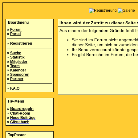
Boardmenü
Ihnen wird der Zutritt zu dieser Seite
»
Forum
Aus einem der folgenden Gründe fehlt Ih
»
Portal
Sie sind im Forum nicht angemeld
»
Registrieren
dieser Seite, um sich anzumelde
Ihr Benutzeraccount könnte gespe
»
Suche
Es gibt Bereiche im Forum, die b
»
Statistik
»
Mitglieder
»
Team
»
Kalender
»
Sponsoren
»
Partner
»
F.A.Q
HP-Menü
»
Boardregeln
»
Chat-Room
»
Neue Beiträge
»
Gästebuch
TopPoster