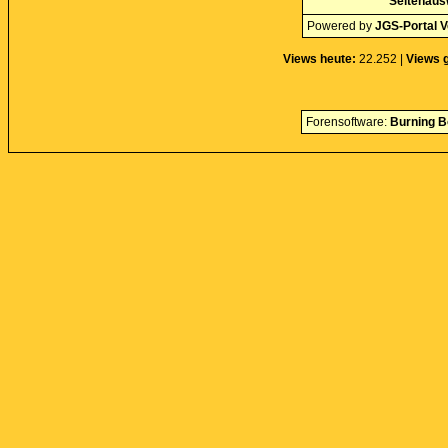
Seitenaus
Powered by
JGS-Portal V
Views heute:
22.252 |
Views 
Forensoftware:
Burning B