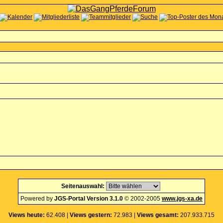
Seitenauswahl:
Powered by
JGS-Portal Version 3.1.0
© 2002-2005
www.jgs-xa.de
Views heute:
62.408 |
Views gestern:
72.983 |
Views gesamt:
207.933.715