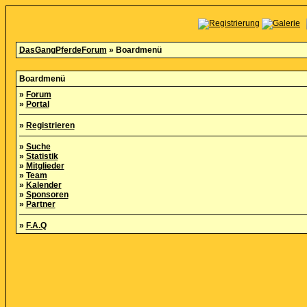
DasGangPferdeForum
» Boardmenü
Boardmenü
»
Forum
»
Portal
»
Registrieren
»
Suche
»
Statistik
»
Mitglieder
»
Team
»
Kalender
»
Sponsoren
»
Partner
»
F.A.Q