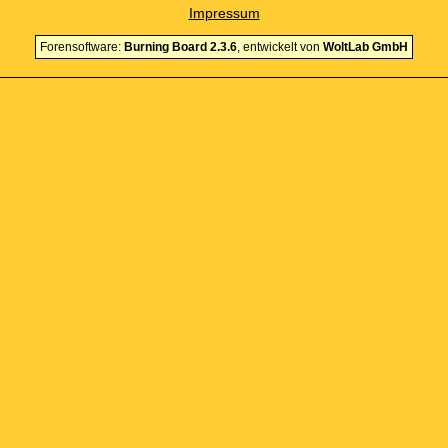
Impressum
Forensoftware:
Burning Board 2.3.6
, entwickelt von
WoltLab GmbH