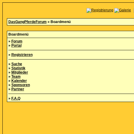
DasGangPferdeForum
» Boardmenü
Boardmenü
»
Forum
»
Portal
»
Registrieren
»
Suche
»
Statistik
»
Mitglieder
»
Team
»
Kalender
»
Sponsoren
»
Partner
»
F.A.Q