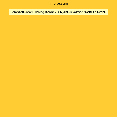
Impressum
Forensoftware:
Burning Board 2.3.6
, entwickelt von
WoltLab GmbH