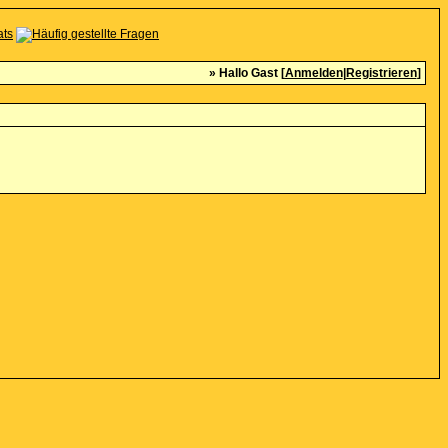
» Hallo Gast [
Anmelden
|
Registrieren
]