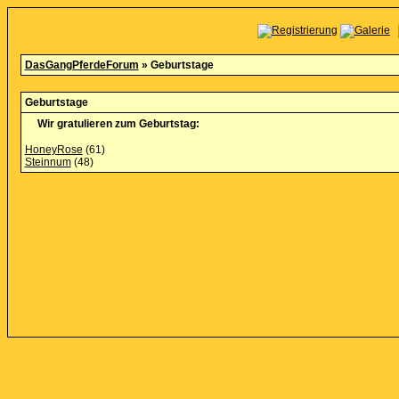
DasGangPferdeForum
» Geburtstage
Geburtstage
Wir gratulieren zum Geburtstag:
HoneyRose
(61)
Steinnum
(48)