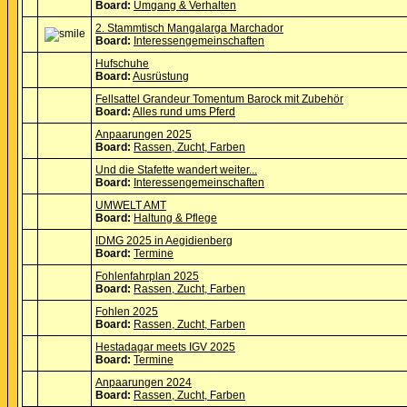
Board:
Umgang & Verhalten
2. Stammtisch Mangalarga Marchador
Board:
Interessengemeinschaften
Hufschuhe
Board:
Ausrüstung
Fellsattel Grandeur Tomentum Barock mit Zubehör
Board:
Alles rund ums Pferd
Anpaarungen 2025
Board:
Rassen, Zucht, Farben
Und die Stafette wandert weiter...
Board:
Interessengemeinschaften
UMWELT AMT
Board:
Haltung & Pflege
IDMG 2025 in Aegidienberg
Board:
Termine
Fohlenfahrplan 2025
Board:
Rassen, Zucht, Farben
Fohlen 2025
Board:
Rassen, Zucht, Farben
Hestadagar meets IGV 2025
Board:
Termine
Anpaarungen 2024
Board:
Rassen, Zucht, Farben