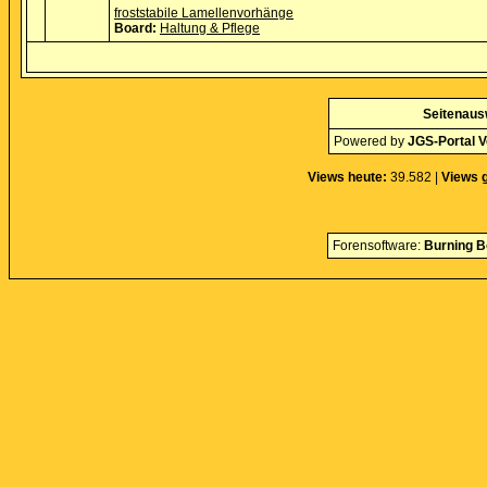
froststabile Lamellenvorhänge
Board:
Haltung & Pflege
Seitenaus
Powered by
JGS-Portal V
Views heute:
39.582 |
Views 
Forensoftware:
Burning B