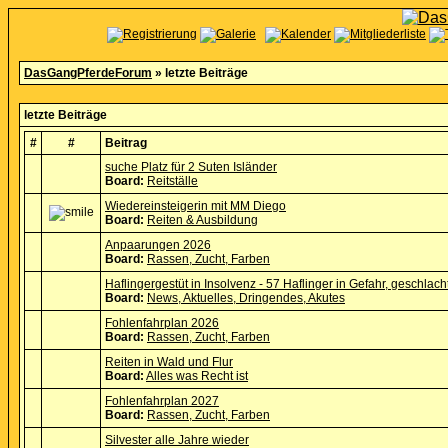
DasGangPferdeForum
» letzte Beiträge
letzte Beiträge
#
#
Beitrag
suche Platz für 2 Suten Isländer
Board:
Reitställe
Wiedereinsteigerin mit MM Diego
Board:
Reiten & Ausbildung
Anpaarungen 2026
Board:
Rassen, Zucht, Farben
Haflingergestüt in Insolvenz - 57 Haflinger in Gefahr, geschlac
Board:
News, Aktuelles, Dringendes, Akutes
Fohlenfahrplan 2026
Board:
Rassen, Zucht, Farben
Reiten in Wald und Flur
Board:
Alles was Recht ist
Fohlenfahrplan 2027
Board:
Rassen, Zucht, Farben
Silvester alle Jahre wieder