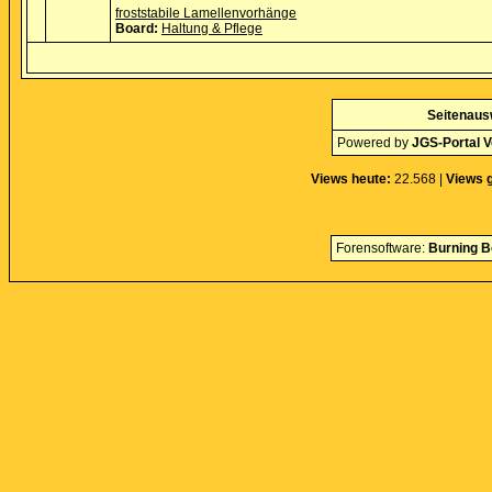
froststabile Lamellenvorhänge
Board:
Haltung & Pflege
Seitenaus
Powered by
JGS-Portal V
Views heute:
22.568 |
Views 
Forensoftware:
Burning B