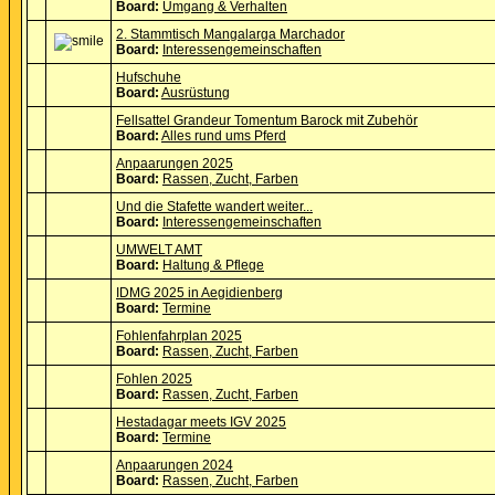
Board:
Umgang & Verhalten
2. Stammtisch Mangalarga Marchador
Board:
Interessengemeinschaften
Hufschuhe
Board:
Ausrüstung
Fellsattel Grandeur Tomentum Barock mit Zubehör
Board:
Alles rund ums Pferd
Anpaarungen 2025
Board:
Rassen, Zucht, Farben
Und die Stafette wandert weiter...
Board:
Interessengemeinschaften
UMWELT AMT
Board:
Haltung & Pflege
IDMG 2025 in Aegidienberg
Board:
Termine
Fohlenfahrplan 2025
Board:
Rassen, Zucht, Farben
Fohlen 2025
Board:
Rassen, Zucht, Farben
Hestadagar meets IGV 2025
Board:
Termine
Anpaarungen 2024
Board:
Rassen, Zucht, Farben