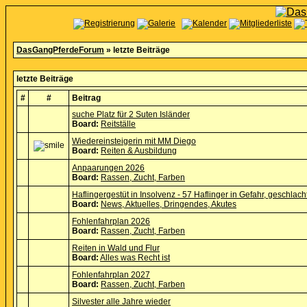
DasGangPferdeForum
» letzte Beiträge
letzte Beiträge
#
#
Beitrag
suche Platz für 2 Suten Isländer
Board:
Reitställe
Wiedereinsteigerin mit MM Diego
Board:
Reiten & Ausbildung
Anpaarungen 2026
Board:
Rassen, Zucht, Farben
Haflingergestüt in Insolvenz - 57 Haflinger in Gefahr, geschlac
Board:
News, Aktuelles, Dringendes, Akutes
Fohlenfahrplan 2026
Board:
Rassen, Zucht, Farben
Reiten in Wald und Flur
Board:
Alles was Recht ist
Fohlenfahrplan 2027
Board:
Rassen, Zucht, Farben
Silvester alle Jahre wieder