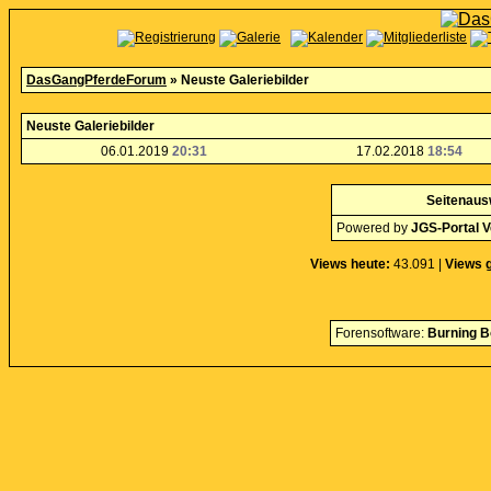
DasGangPferdeForum
» Neuste Galeriebilder
Neuste Galeriebilder
06.01.2019
20:31
17.02.2018
18:54
Seitenaus
Powered by
JGS-Portal V
Views heute:
43.091 |
Views 
Forensoftware:
Burning B