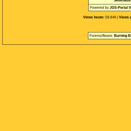
Seitenaus
Powered by
JGS-Portal V
Views heute:
58.846 |
Views 
Forensoftware:
Burning B