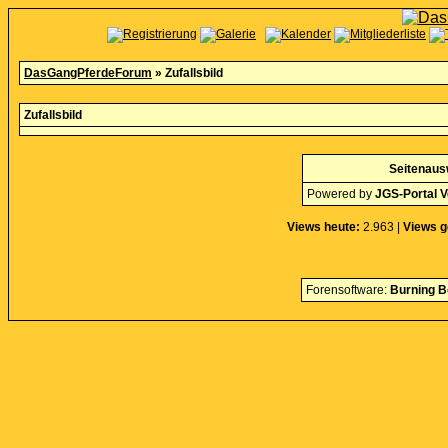
DasGangPferdeForum
» Zufallsbild
Zufallsbild
Seitenaus
Powered by
JGS-Portal V
Views heute:
2.963 |
Views g
Forensoftware:
Burning B