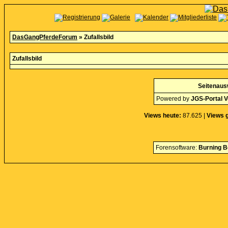
DasGangPferdeForum
» Zufallsbild
Zufallsbild
Seitenaus
Powered by
JGS-Portal V
Views heute:
87.625 |
Views 
Forensoftware:
Burning B