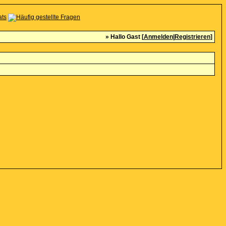
» Hallo Gast [
Anmelden
|
Registrieren
]