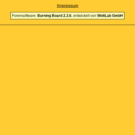
Impressum
Forensoftware:
Burning Board 2.3.6
, entwickelt von
WoltLab GmbH