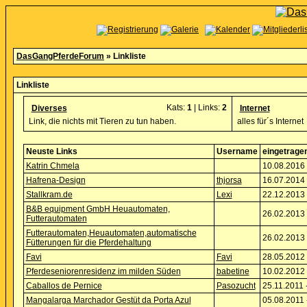
DasGangPferdeForum
» Linkliste
Linkliste
Kats:
1
| Links:
2
Diverses
Internet
Link, die nichts mit Tieren zu tun haben.
alles für´s Internet
Neuste Links
Username
eingetrage
Katrin Chmela
10.08.2016 
Hafrena-Design
thjorsa
16.07.2014 
Stallkram.de
Lexi
22.12.2013 
B&B equipment GmbH Heuautomaten,
26.02.2013 
Futterautomaten
Futterautomaten,Heuautomaten,automatische
26.02.2013 
Fütterungen für die Pferdehaltung
Favi
Favi
28.05.2012 
Pferdeseniorenresidenz im milden Süden
babetine
10.02.2012 
Caballos de Pernice
Pasozucht
25.11.2011 
Mangalarga Marchador Gestüt da Porta Azul
05.08.2011 