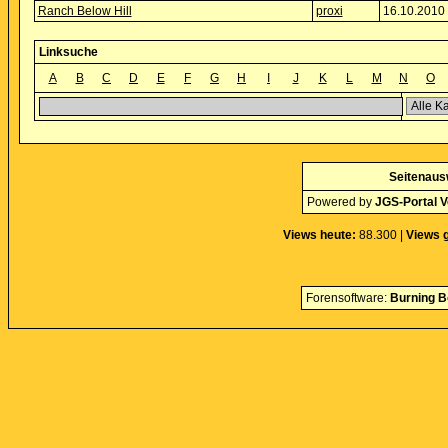
Ranch Below Hill
proxi
16.10.2010 
Linksuche
A
B
C
D
E
F
G
H
I
J
K
L
M
N
O
Seitenaus
Powered by
JGS-Portal V
Views heute:
88.300 |
Views 
Forensoftware:
Burning B