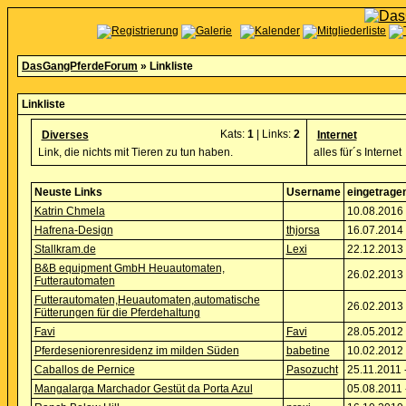
DasGangPferdeForum
» Linkliste
Linkliste
Kats:
1
| Links:
2
Diverses
Internet
Link, die nichts mit Tieren zu tun haben.
alles für´s Internet
Neuste Links
Username
eingetrage
Katrin Chmela
10.08.2016 
Hafrena-Design
thjorsa
16.07.2014 
Stallkram.de
Lexi
22.12.2013 
B&B equipment GmbH Heuautomaten,
26.02.2013 
Futterautomaten
Futterautomaten,Heuautomaten,automatische
26.02.2013 
Fütterungen für die Pferdehaltung
Favi
Favi
28.05.2012 
Pferdeseniorenresidenz im milden Süden
babetine
10.02.2012 
Caballos de Pernice
Pasozucht
25.11.2011 
Mangalarga Marchador Gestüt da Porta Azul
05.08.2011 