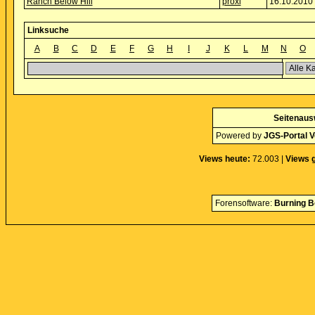
Ranch Below Hill
proxi
16.10.2010 
Linksuche
A
B
C
D
E
F
G
H
I
J
K
L
M
N
O
Seitenaus
Powered by
JGS-Portal V
Views heute:
72.003 |
Views 
Forensoftware:
Burning B