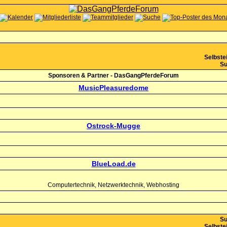
Selbstei
Su
Sponsoren & Partner - DasGangPferdeForum
MusicPleasuredome
Ostrock-Mugge
BlueLoad.de
Computertechnik, Netzwerktechnik, Webhosting
Su
Selbstei