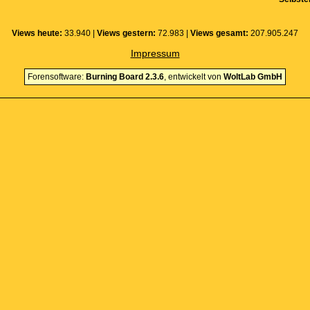
Views heute:
33.940 |
Views gestern:
72.983 |
Views gesamt:
207.905.247
Impressum
Forensoftware:
Burning Board 2.3.6
, entwickelt von
WoltLab GmbH