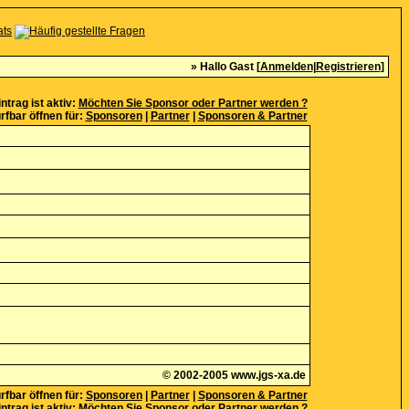
» Hallo Gast [
Anmelden
|
Registrieren
]
ntrag ist aktiv:
Möchten Sie Sponsor oder Partner werden ?
rfbar öffnen für:
Sponsoren
|
Partner
|
Sponsoren & Partner
© 2002-2005
www.jgs-xa.de
rfbar öffnen für:
Sponsoren
|
Partner
|
Sponsoren & Partner
ntrag ist aktiv:
Möchten Sie Sponsor oder Partner werden ?