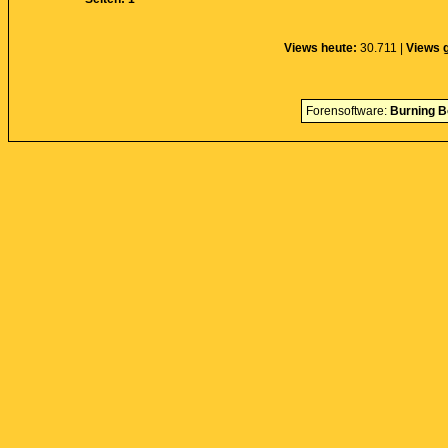
Views heute:
30.711 |
Views g
Forensoftware:
Burning B