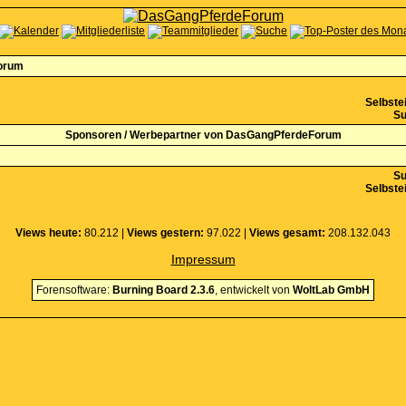
orum
Selbstei
Su
Sponsoren / Werbepartner von DasGangPferdeForum
Su
Selbstei
Views heute:
80.212 |
Views gestern:
97.022 |
Views gesamt:
208.132.043
Impressum
Forensoftware:
Burning Board 2.3.6
, entwickelt von
WoltLab GmbH