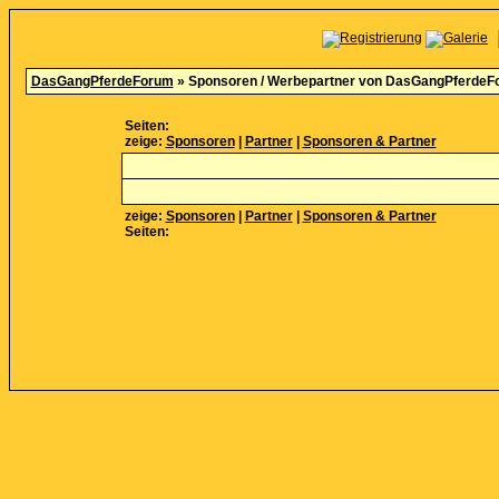
DasGangPferdeForum
» Sponsoren / Werbepartner von DasGangPferdeF
Seiten:
zeige:
Sponsoren
|
Partner
|
Sponsoren & Partner
zeige:
Sponsoren
|
Partner
|
Sponsoren & Partner
Seiten: