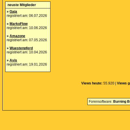
neuste Mitglieder
»
Gaja
registriert am: 06.07.2026
»
MarkoFlow
registriert am: 10.06.2026
»
Amazone
registriert am: 07.05.2026
»
Wuestenpferd
registriert am: 10.04.2026
»
Avis
registriert am: 19.01.2026
Views heute:
55.920 |
Views g
Forensoftware:
Burning B