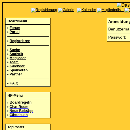
Boardmenü
Anmeldun
»
Forum
Benutzerna
»
Portal
Passwort:
»
Registrieren
»
Suche
»
Statistik
»
Mitglieder
»
Team
»
Kalender
»
Sponsoren
»
Partner
»
F.A.Q
HP-Menü
»
Boardregeln
»
Chat-Room
»
Neue Beiträge
»
Gästebuch
TopPoster