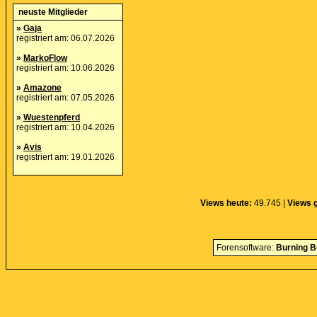
neuste Mitglieder
»
Gaja
registriert am: 06.07.2026
»
MarkoFlow
registriert am: 10.06.2026
»
Amazone
registriert am: 07.05.2026
»
Wuestenpferd
registriert am: 10.04.2026
»
Avis
registriert am: 19.01.2026
Views heute:
49.745 |
Views 
Forensoftware:
Burning B