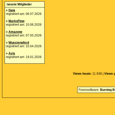
neuste Mitglieder
»
Gaja
registriert am: 06.07.2026
»
MarkoFlow
registriert am: 10.06.2026
»
Amazone
registriert am: 07.05.2026
»
Wuestenpferd
registriert am: 10.04.2026
»
Avis
registriert am: 19.01.2026
Views heute:
11.938 |
Views g
Forensoftware:
Burning B