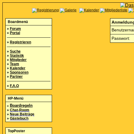
Boardmenü
Anmeldun
»
Forum
Benutzerna
»
Portal
Passwort:
»
Registrieren
»
Suche
»
Statistik
»
Mitglieder
»
Team
»
Kalender
»
Sponsoren
»
Partner
»
F.A.Q
HP-Menü
»
Boardregeln
»
Chat-Room
»
Neue Beiträge
»
Gästebuch
TopPoster