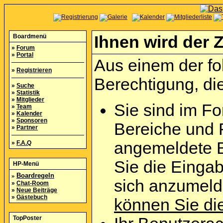
Boardmenü
Ihnen wird der Z
»
Forum
»
Portal
Aus einem der fo
»
Registrieren
Berechtigung, die
»
Suche
»
Statistik
»
Mitglieder
Sie sind im Fo
»
Team
»
Kalender
»
Sponsoren
Bereiche und 
»
Partner
angemeldete B
»
F.A.Q
Sie die Eingab
HP-Menü
»
Boardregeln
sich anzumel
»
Chat-Room
»
Neue Beiträge
»
Gästebuch
können Sie die
TopPoster