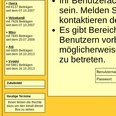
Ihr Benutzera
»
rivera
mit 8137 Beiträgen
sein. Melden 
seit dem 07.10.2007
kontaktieren d
»
Velvakandi
mit 7928 Beiträgen
seit dem 07.10.2007
Es gibt Berei
»
Wisy
mit 7845 Beiträgen
Benutzern vor
seit dem 20.07.2009
möglicherweis
»
Atli
mit 6805 Beiträgen
seit dem 16.10.2013
zu betreten.
»
tryggvi
mit 5861 Beiträgen
seit dem 16.10.2013
Benutzerna
Passwort:
Zufallsbild
Heutige Termine
Ihnen fehlen die Rechte
dazu um den Inhalt dieser
Box zu sehen.