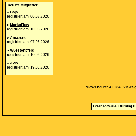
neuste Mitglieder
»
Gaja
registriert am: 06.07.2026
»
MarkoFlow
registriert am: 10.06.2026
»
Amazone
registriert am: 07.05.2026
»
Wuestenpferd
registriert am: 10.04.2026
»
Avis
registriert am: 19.01.2026
Views heute:
41.184 |
Views 
Forensoftware:
Burning B