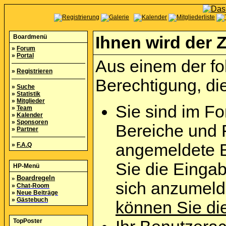
Boardmenü
Ihnen wird der Z
»
Forum
»
Portal
Aus einem der fo
»
Registrieren
Berechtigung, die
»
Suche
»
Statistik
»
Mitglieder
Sie sind im Fo
»
Team
»
Kalender
»
Sponsoren
Bereiche und 
»
Partner
angemeldete B
»
F.A.Q
Sie die Eingab
HP-Menü
»
Boardregeln
sich anzumel
»
Chat-Room
»
Neue Beiträge
»
Gästebuch
können Sie die
TopPoster