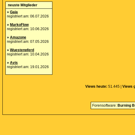
neuste Mitglieder
»
Gaja
registriert am: 06.07.2026
»
MarkoFlow
registriert am: 10.06.2026
»
Amazone
registriert am: 07.05.2026
»
Wuestenpferd
registriert am: 10.04.2026
»
Avis
registriert am: 19.01.2026
Views heute:
51.445 |
Views 
Forensoftware:
Burning B