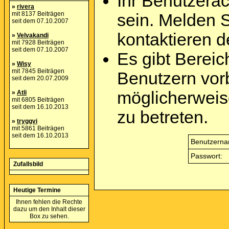
Ihr Benutzera
»
rivera
mit 8137 Beiträgen
sein. Melden 
seit dem 07.10.2007
kontaktieren d
»
Velvakandi
mit 7928 Beiträgen
seit dem 07.10.2007
Es gibt Berei
»
Wisy
mit 7845 Beiträgen
Benutzern vor
seit dem 20.07.2009
möglicherweis
»
Atli
mit 6805 Beiträgen
seit dem 16.10.2013
zu betreten.
»
tryggvi
mit 5861 Beiträgen
seit dem 16.10.2013
Benutzerna
Passwort:
Zufallsbild
Heutige Termine
Ihnen fehlen die Rechte
dazu um den Inhalt dieser
Box zu sehen.