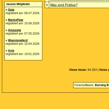
neuste Mitglieder
»
Was sind Präfixe?
»
Gaja
registriert am: 06.07.2026
»
MarkoFlow
registriert am: 10.06.2026
»
Amazone
registriert am: 07.05.2026
»
Wuestenpferd
registriert am: 10.04.2026
»
Avis
registriert am: 19.01.2026
Views heute:
94.303 |
Views 
Forensoftware:
Burning B