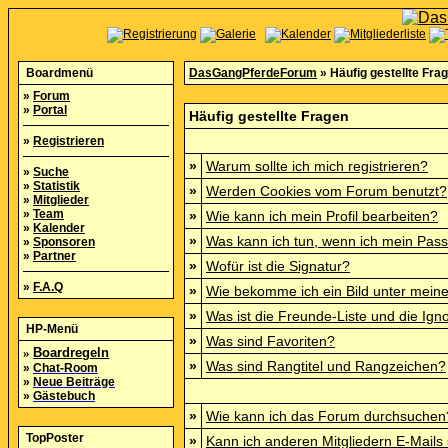
Boardmenü
DasGangPferdeForum
» Häufig gestellte Fra
»
Forum
»
Portal
Häufig gestellte Fragen
»
Registrieren
»
Warum sollte ich mich registrieren?
»
Suche
»
Statistik
»
Werden Cookies vom Forum benutzt?
»
Mitglieder
»
Team
»
Wie kann ich mein Profil bearbeiten?
»
Kalender
»
Was kann ich tun, wenn ich mein Pas
»
Sponsoren
»
Partner
»
Wofür ist die Signatur?
»
F.A.Q
»
Wie bekomme ich ein Bild unter mei
»
Was ist die Freunde-Liste und die Igno
HP-Menü
»
Was sind Favoriten?
»
Boardregeln
»
Was sind Rangtitel und Rangzeichen?
»
Chat-Room
»
Neue Beiträge
»
Gästebuch
»
Wie kann ich das Forum durchsuchen
TopPoster
»
Kann ich anderen Mitgliedern E-Mails