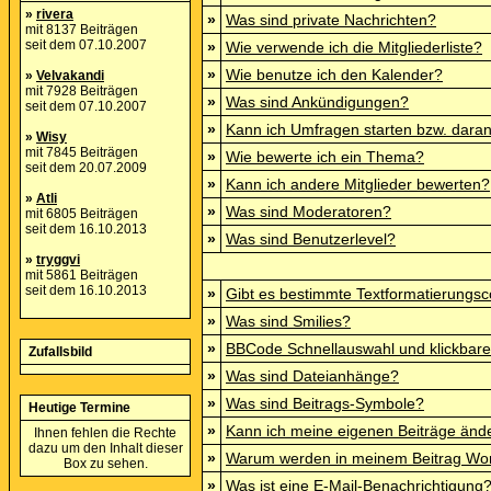
»
rivera
»
Was sind private Nachrichten?
mit 8137 Beiträgen
seit dem 07.10.2007
»
Wie verwende ich die Mitgliederliste?
»
Wie benutze ich den Kalender?
»
Velvakandi
mit 7928 Beiträgen
»
Was sind Ankündigungen?
seit dem 07.10.2007
»
Kann ich Umfragen starten bzw. dara
»
Wisy
mit 7845 Beiträgen
»
Wie bewerte ich ein Thema?
seit dem 20.07.2009
»
Kann ich andere Mitglieder bewerten?
»
Atli
»
Was sind Moderatoren?
mit 6805 Beiträgen
seit dem 16.10.2013
»
Was sind Benutzerlevel?
»
tryggvi
mit 5861 Beiträgen
seit dem 16.10.2013
»
Gibt es bestimmte Textformatierungsc
»
Was sind Smilies?
»
BBCode Schnellauswahl und klickbare
Zufallsbild
»
Was sind Dateianhänge?
»
Was sind Beitrags-Symbole?
Heutige Termine
»
Kann ich meine eigenen Beiträge änd
Ihnen fehlen die Rechte
dazu um den Inhalt dieser
»
Warum werden in meinem Beitrag Wor
Box zu sehen.
»
Was ist eine E-Mail-Benachrichtigung