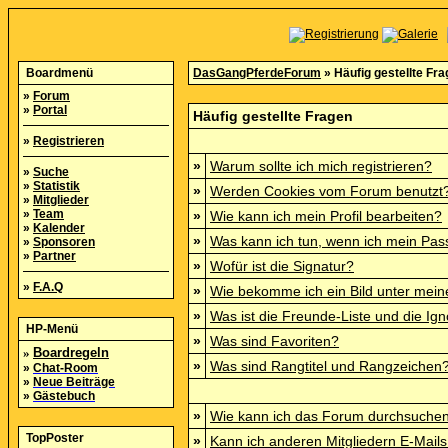
Boardmenü
DasGangPferdeForum
» Häufig gestellte Fr
»
Forum
»
Portal
Häufig gestellte Fragen
»
Registrieren
»
Warum sollte ich mich registrieren?
»
Suche
»
Statistik
»
Werden Cookies vom Forum benutzt
»
Mitglieder
»
Team
»
Wie kann ich mein Profil bearbeiten?
»
Kalender
»
Was kann ich tun, wenn ich mein Pa
»
Sponsoren
»
Partner
»
Wofür ist die Signatur?
»
F.A.Q
»
Wie bekomme ich ein Bild unter mei
»
Was ist die Freunde-Liste und die Igno
HP-Menü
»
Was sind Favoriten?
»
Boardregeln
»
Was sind Rangtitel und Rangzeichen
»
Chat-Room
»
Neue Beiträge
»
Gästebuch
»
Wie kann ich das Forum durchsuche
TopPoster
»
Kann ich anderen Mitgliedern E-Mails