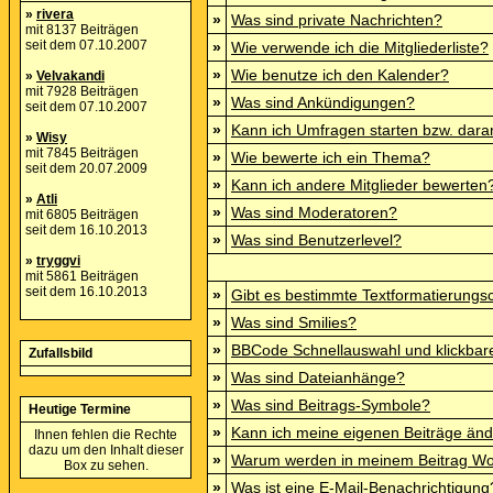
»
rivera
»
Was sind private Nachrichten?
mit 8137 Beiträgen
seit dem 07.10.2007
»
Wie verwende ich die Mitgliederliste?
»
Wie benutze ich den Kalender?
»
Velvakandi
mit 7928 Beiträgen
»
Was sind Ankündigungen?
seit dem 07.10.2007
»
Kann ich Umfragen starten bzw. dara
»
Wisy
mit 7845 Beiträgen
»
Wie bewerte ich ein Thema?
seit dem 20.07.2009
»
Kann ich andere Mitglieder bewerten
»
Atli
»
Was sind Moderatoren?
mit 6805 Beiträgen
seit dem 16.10.2013
»
Was sind Benutzerlevel?
»
tryggvi
mit 5861 Beiträgen
seit dem 16.10.2013
»
Gibt es bestimmte Textformatierungs
»
Was sind Smilies?
»
BBCode Schnellauswahl und klickbare
Zufallsbild
»
Was sind Dateianhänge?
»
Was sind Beitrags-Symbole?
Heutige Termine
»
Kann ich meine eigenen Beiträge än
Ihnen fehlen die Rechte
dazu um den Inhalt dieser
»
Warum werden in meinem Beitrag Wor
Box zu sehen.
»
Was ist eine E-Mail-Benachrichtigung