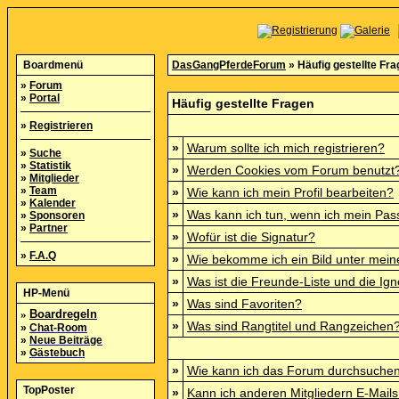
Boardmenü
DasGangPferdeForum
» Häufig gestellte Fr
»
Forum
»
Portal
Häufig gestellte Fragen
»
Registrieren
»
Warum sollte ich mich registrieren?
»
Suche
»
Statistik
»
Werden Cookies vom Forum benutzt
»
Mitglieder
»
Team
»
Wie kann ich mein Profil bearbeiten?
»
Kalender
»
Was kann ich tun, wenn ich mein Pa
»
Sponsoren
»
Partner
»
Wofür ist die Signatur?
»
F.A.Q
»
Wie bekomme ich ein Bild unter mei
»
Was ist die Freunde-Liste und die Igno
HP-Menü
»
Was sind Favoriten?
»
Boardregeln
»
Was sind Rangtitel und Rangzeichen
»
Chat-Room
»
Neue Beiträge
»
Gästebuch
»
Wie kann ich das Forum durchsuche
TopPoster
»
Kann ich anderen Mitgliedern E-Mails