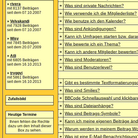
»
rivera
»
Was sind private Nachrichten?
mit 8137 Beiträgen
seit dem 07.10.2007
»
Wie verwende ich die Mitgliederliste?
»
Wie benutze ich den Kalender?
»
Velvakandi
mit 7928 Beiträgen
»
Was sind Ankündigungen?
seit dem 07.10.2007
»
Kann ich Umfragen starten bzw. dara
»
Wisy
mit 7845 Beiträgen
»
Wie bewerte ich ein Thema?
seit dem 20.07.2009
»
Kann ich andere Mitglieder bewerten
»
Atli
»
Was sind Moderatoren?
mit 6805 Beiträgen
seit dem 16.10.2013
»
Was sind Benutzerlevel?
»
tryggvi
mit 5861 Beiträgen
seit dem 16.10.2013
»
Gibt es bestimmte Textformatierungs
»
Was sind Smilies?
»
BBCode Schnellauswahl und klickbare
Zufallsbild
»
Was sind Dateianhänge?
»
Was sind Beitrags-Symbole?
Heutige Termine
»
Kann ich meine eigenen Beiträge än
Ihnen fehlen die Rechte
dazu um den Inhalt dieser
»
Warum werden in meinem Beitrag Wor
Box zu sehen.
»
Was ist eine E-Mail-Benachrichtigung