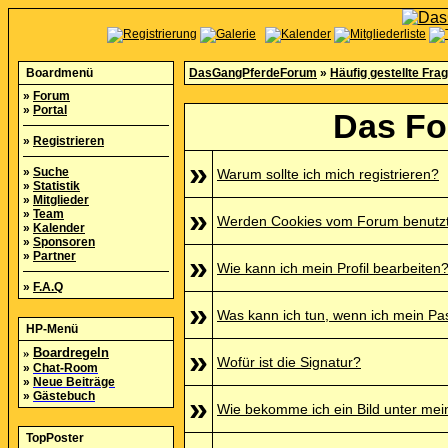
Boardmenü
DasGangPferdeForum
»
Häufig gestellte Fra
»
Forum
»
Portal
Das Fo
»
Registrieren
»
»
Suche
Warum sollte ich mich registrieren?
»
Statistik
»
Mitglieder
»
»
Team
Werden Cookies vom Forum benutz
»
Kalender
»
Sponsoren
»
Partner
»
Wie kann ich mein Profil bearbeiten
»
F.A.Q
»
Was kann ich tun, wenn ich mein P
HP-Menü
»
»
Boardregeln
Wofür ist die Signatur?
»
Chat-Room
»
Neue Beiträge
»
Gästebuch
»
Wie bekomme ich ein Bild unter me
TopPoster