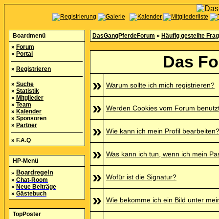
Boardmenü
DasGangPferdeForum
»
Häufig gestellte Fra
»
Forum
»
Portal
Das Fo
»
Registrieren
»
»
Suche
Warum sollte ich mich registrieren?
»
Statistik
»
Mitglieder
»
»
Team
Werden Cookies vom Forum benutz
»
Kalender
»
Sponsoren
»
Partner
»
Wie kann ich mein Profil bearbeiten
»
F.A.Q
»
Was kann ich tun, wenn ich mein P
HP-Menü
»
»
Boardregeln
Wofür ist die Signatur?
»
Chat-Room
»
Neue Beiträge
»
Gästebuch
»
Wie bekomme ich ein Bild unter me
TopPoster